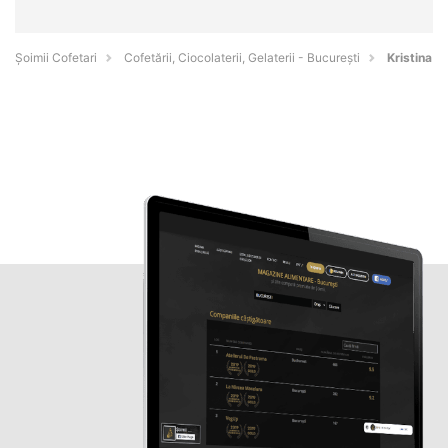
Șoimii Cofetari
Cofetării, Ciocolaterii, Gelaterii - Bucureşti
Kristina