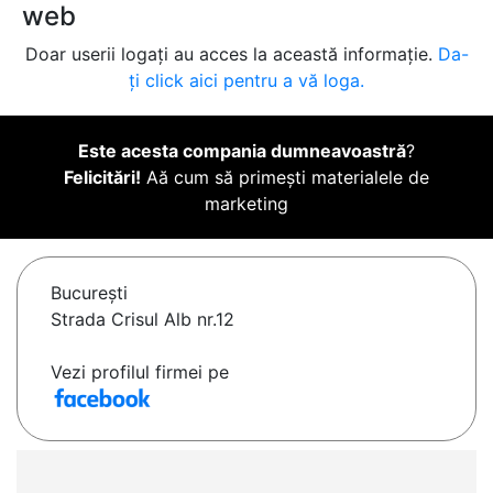
web
Doar userii logați au acces la această informație.
Da-
ți click aici pentru a vă loga.
Este acesta compania dumneavoastră
?
Felicitări!
Aă cum să primești materialele de
marketing
Bucureşti
Strada Crisul Alb nr.12
Vezi profilul firmei pe