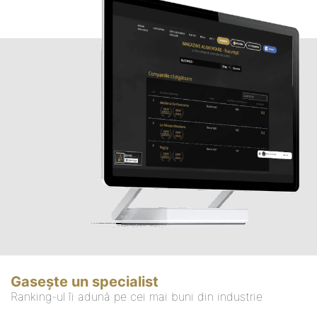
Gasește un specialist
Ranking-ul îi adună pe cei mai buni din industrie