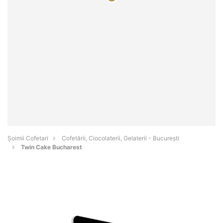
Șoimii Cofetari
Cofetării, Ciocolaterii, Gelaterii - Bucureşti
Twin Cake Bucharest