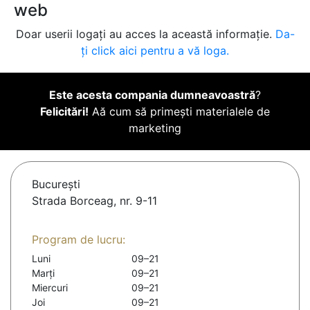
web
Doar userii logați au acces la această informație.
Da-
ți click aici pentru a vă loga.
Este acesta compania dumneavoastră
?
Felicitări!
Aă cum să primești materialele de
marketing
Bucureşti
Strada Borceag, nr. 9-11
Program de lucru:
Luni
09–21
Marți
09–21
Miercuri
09–21
Joi
09–21