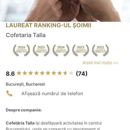
LAUREAT RANKING-UL ȘOIMII
Cofetaria Talla
Arată mai multe >>
8.6
(74)
Bucureşti, Bucharest
Afișează numărul de telefon
Despre companie:
Cofetăria Talla
își desfășoară activitatea în centrul
Bucureștiului, unde se consacră cu devotament și