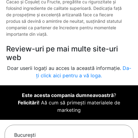
Cacao și Coșuleț cu Fructe, pregătite cu rigurozitate și
folosind ingrediente de calitate superioară. Dedicația față
de prospețime și excelență artizanală face ca fiecare
produs să devină o amintire de neuitat, susținând statutul
companiei ca partener de încredere pentru momentele
importante din viață.
Review-uri pe mai multe site-uri
web
Doar userii logați au acces la această informație.
Da-
ți click aici pentru a vă loga.
Este acesta compania dumneavoastră
?
Felicitări!
Aă cum să primești materialele de
marketing
Bucureşti