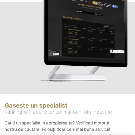
Gasește un specialist
Ranking-ul îi adună pe cei mai buni din industrie
Cauți un specialist in apropierea ta? Verificați motorul
nostru de căutare. Folosiți doar cele mai bune servicii!