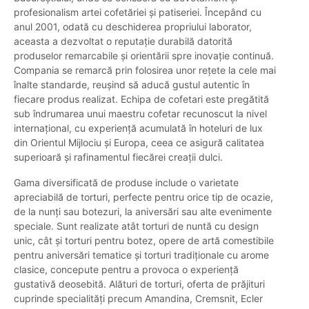
profesionalism artei cofetăriei și patiseriei. Începând cu
anul 2001, odată cu deschiderea propriului laborator,
aceasta a dezvoltat o reputație durabilă datorită
produselor remarcabile și orientării spre inovație continuă.
Compania se remarcă prin folosirea unor rețete la cele mai
înalte standarde, reușind să aducă gustul autentic în
fiecare produs realizat. Echipa de cofetari este pregătită
sub îndrumarea unui maestru cofetar recunoscut la nivel
internațional, cu experiență acumulată în hoteluri de lux
din Orientul Mijlociu și Europa, ceea ce asigură calitatea
superioară și rafinamentul fiecărei creații dulci.
Gama diversificată de produse include o varietate
apreciabilă de torturi, perfecte pentru orice tip de ocazie,
de la nunți sau botezuri, la aniversări sau alte evenimente
speciale. Sunt realizate atât torturi de nuntă cu design
unic, cât și torturi pentru botez, opere de artă comestibile
pentru aniversări tematice și torturi tradiționale cu arome
clasice, concepute pentru a provoca o experiență
gustativă deosebită. Alături de torturi, oferta de prăjituri
cuprinde specialități precum Amandina, Cremsnit, Ecler