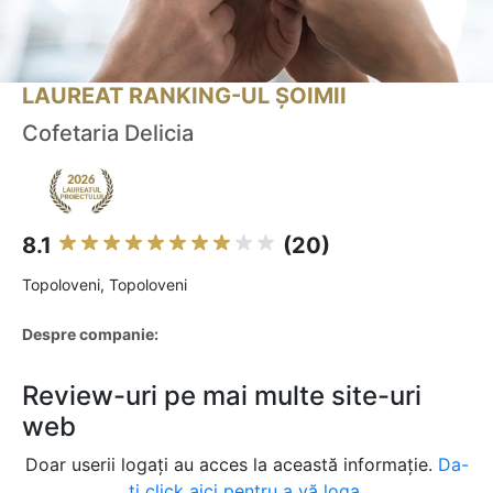
LAUREAT RANKING-UL ȘOIMII
Cofetaria Delicia
8.1
(20)
Topoloveni, Topoloveni
Despre companie:
Review-uri pe mai multe site-uri
web
Doar userii logați au acces la această informație.
Da-
ți click aici pentru a vă loga.