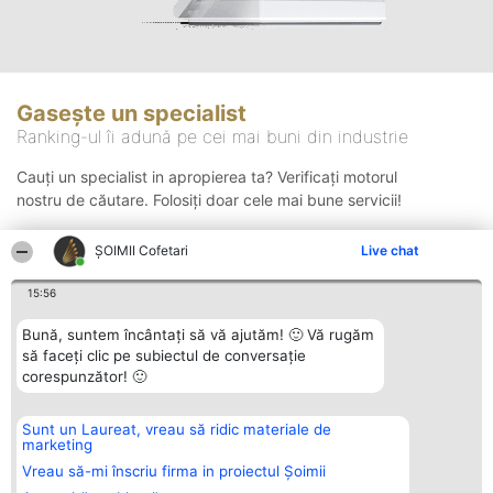
Gasește un specialist
Ranking-ul îi adună pe cei mai buni din industrie
Cauți un specialist in apropierea ta? Verificați motorul
nostru de căutare. Folosiți doar cele mai bune servicii!
ȘOIMII Cofetari
Live chat
Căutare
15:56
Bună, suntem încântați să vă ajutăm! 🙂 Vă rugăm
să faceți clic pe subiectul de conversație
corespunzător! 🙂
Sunt un Laureat, vreau să ridic materiale de
Organizator Ranking
Plebiscyt
Contact
marketing
BRIGHT SOLUTIONS BR SRL
Câștigătorii
Contact
Aleea Timisul De Sus 2 Bl. A30
Lista Tuturor
Vreau să-mi înscriu firma in proiectul Șoimii
Sc. A Et. 4 Ap. 13 Cod 061952
Laureaților