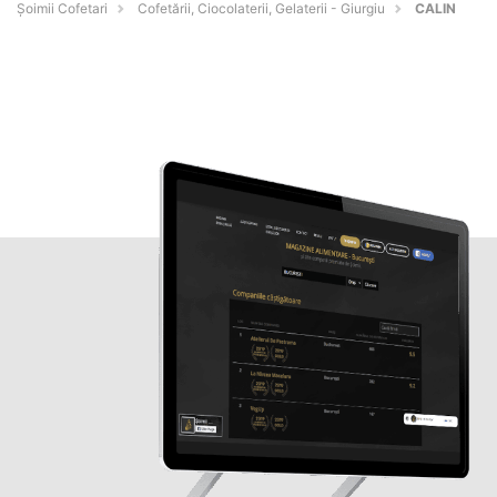
Șoimii Cofetari
Cofetării, Ciocolaterii, Gelaterii - Giurgiu
CALIN