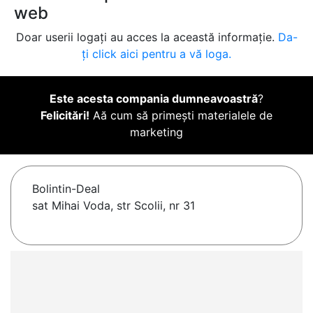
web
Doar userii logați au acces la această informație.
Da-
ți click aici pentru a vă loga.
Este acesta compania dumneavoastră
?
Felicitări!
Aă cum să primești materialele de
marketing
Bolintin-Deal
sat Mihai Voda, str Scolii, nr 31