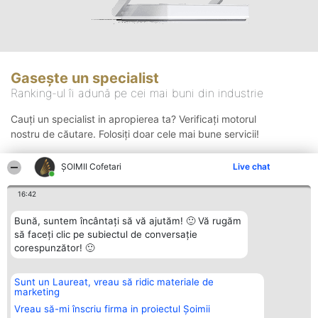
Gasește un specialist
Ranking-ul îi adună pe cei mai buni din industrie
Cauți un specialist in apropierea ta? Verificați motorul
nostru de căutare. Folosiți doar cele mai bune servicii!
ȘOIMII Cofetari
Live chat
Căutare
16:42
Bună, suntem încântați să vă ajutăm! 🙂 Vă rugăm
să faceți clic pe subiectul de conversație
corespunzător! 🙂
Sunt un Laureat, vreau să ridic materiale de
Organizator Ranking
Plebiscyt
Contact
marketing
BRIGHT SOLUTIONS BR SRL
Câștigătorii
Contact
Aleea Timisul De Sus 2 Bl. A30
Lista Tuturor
Vreau să-mi înscriu firma in proiectul Șoimii
Sc. A Et. 4 Ap. 13 Cod 061952
Laureaților