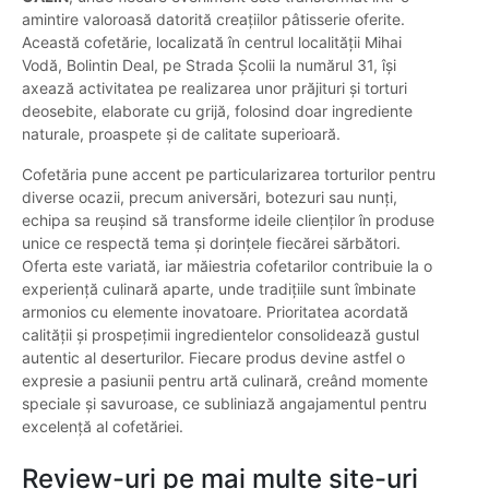
amintire valoroasă datorită creațiilor pâtisserie oferite.
Această cofetărie, localizată în centrul localității Mihai
Vodă, Bolintin Deal, pe Strada Școlii la numărul 31, își
axează activitatea pe realizarea unor prăjituri și torturi
deosebite, elaborate cu grijă, folosind doar ingrediente
naturale, proaspete și de calitate superioară.
Cofetăria pune accent pe particularizarea torturilor pentru
diverse ocazii, precum aniversări, botezuri sau nunți,
echipa sa reușind să transforme ideile clienților în produse
unice ce respectă tema și dorințele fiecărei sărbători.
Oferta este variată, iar măiestria cofetarilor contribuie la o
experiență culinară aparte, unde tradițiile sunt îmbinate
armonios cu elemente inovatoare. Prioritatea acordată
calității și prospețimii ingredientelor consolidează gustul
autentic al deserturilor. Fiecare produs devine astfel o
expresie a pasiunii pentru artă culinară, creând momente
speciale și savuroase, ce subliniază angajamentul pentru
excelență al cofetăriei.
Review-uri pe mai multe site-uri