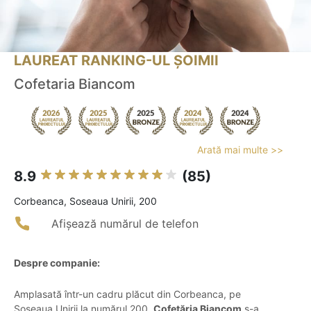
LAUREAT RANKING-UL ȘOIMII
Cofetaria Biancom
Arată mai multe >>
8.9
(85)
Corbeanca, Soseaua Unirii, 200
Afișează numărul de telefon
Despre companie:
Amplasată într-un cadru plăcut din Corbeanca, pe
Șoseaua Unirii la numărul 200,
Cofetăria Biancom
s-a