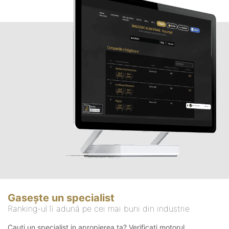
Gasește un specialist
Ranking-ul îi adună pe cei mai buni din industrie
Cauți un specialist in apropierea ta? Verificați motorul