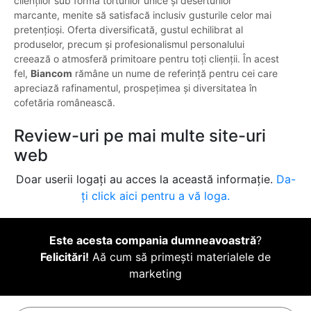
clienților sub forma torturilor unice și deserturilor
marcante, menite să satisfacă inclusiv gusturile celor mai
pretențioși. Oferta diversificată, gustul echilibrat al
produselor, precum și profesionalismul personalului
creează o atmosferă primitoare pentru toți clienții. În acest
fel,
Biancom
rămâne un nume de referință pentru cei care
apreciază rafinamentul, prospețimea și diversitatea în
cofetăria românească.
Review-uri pe mai multe site-uri
web
Doar userii logați au acces la această informație.
Da-
ți click aici pentru a vă loga.
Este acesta compania dumneavoastră
?
Felicitări!
Aă cum să primești materialele de
marketing