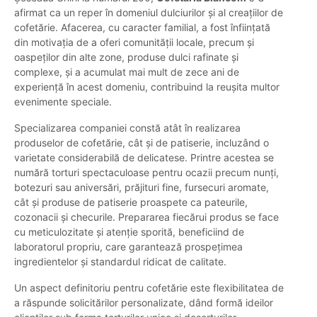
afirmat ca un reper în domeniul dulciurilor și al creațiilor de
cofetărie. Afacerea, cu caracter familial, a fost înființată
din motivația de a oferi comunității locale, precum și
oaspeților din alte zone, produse dulci rafinate și
complexe, și a acumulat mai mult de zece ani de
experiență în acest domeniu, contribuind la reușita multor
evenimente speciale.
Specializarea companiei constă atât în realizarea
produselor de cofetărie, cât și de patiserie, incluzând o
varietate considerabilă de delicatese. Printre acestea se
numără torturi spectaculoase pentru ocazii precum nunți,
botezuri sau aniversări, prăjituri fine, fursecuri aromate,
cât și produse de patiserie proaspete ca pateurile,
cozonacii și checurile. Prepararea fiecărui produs se face
cu meticulozitate și atenție sporită, beneficiind de
laboratorul propriu, care garantează prospețimea
ingredientelor și standardul ridicat de calitate.
Un aspect definitoriu pentru cofetărie este flexibilitatea de
a răspunde solicitărilor personalizate, dând formă ideilor