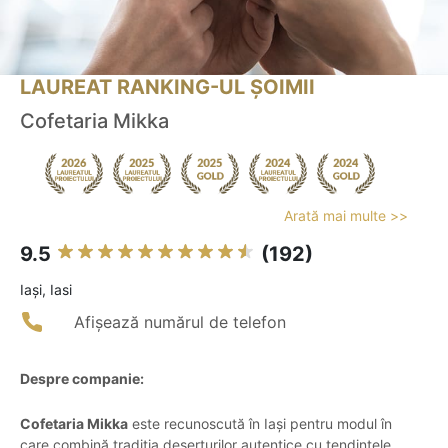
LAUREAT RANKING-UL ȘOIMII
Cofetaria Mikka
Arată mai multe >>
9.5
(192)
Iaşi, Iasi
Afișează numărul de telefon
Despre companie:
Cofetaria Mikka
este recunoscută în Iași pentru modul în
care combină tradiția deserturilor autentice cu tendințele