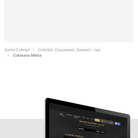
Șoimii Cofetari
Cofetării, Ciocolaterii, Gelaterii - Iaşi
Cofetaria Mikka