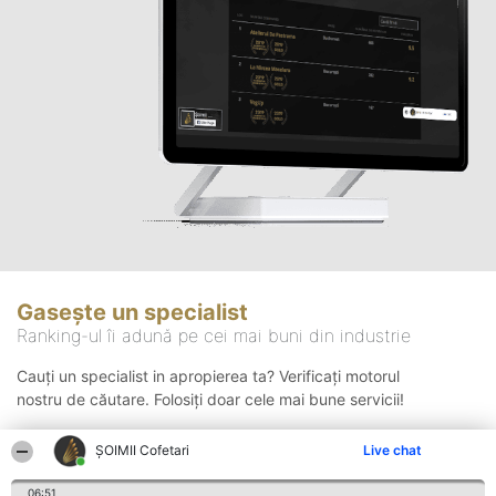
Gasește un specialist
Ranking-ul îi adună pe cei mai buni din industrie
Cauți un specialist in apropierea ta? Verificați motorul
nostru de căutare. Folosiți doar cele mai bune servicii!
ȘOIMII Cofetari
Live chat
Căutare
06:51