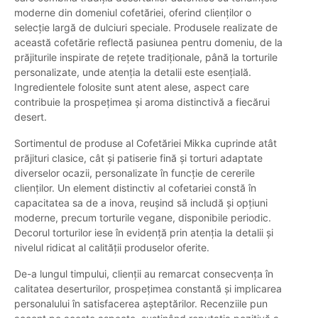
moderne din domeniul cofetăriei, oferind clienților o
selecție largă de dulciuri speciale. Produsele realizate de
această cofetărie reflectă pasiunea pentru domeniu, de la
prăjiturile inspirate de rețete tradiționale, până la torturile
personalizate, unde atenția la detalii este esențială.
Ingredientele folosite sunt atent alese, aspect care
contribuie la prospețimea și aroma distinctivă a fiecărui
desert.
Sortimentul de produse al Cofetăriei Mikka cuprinde atât
prăjituri clasice, cât și patiserie fină și torturi adaptate
diverselor ocazii, personalizate în funcție de cererile
clienților. Un element distinctiv al cofetariei constă în
capacitatea sa de a inova, reușind să includă și opțiuni
moderne, precum torturile vegane, disponibile periodic.
Decorul torturilor iese în evidență prin atenția la detalii și
nivelul ridicat al calității produselor oferite.
De-a lungul timpului, clienții au remarcat consecvența în
calitatea deserturilor, prospețimea constantă și implicarea
personalului în satisfacerea așteptărilor. Recenziile pun