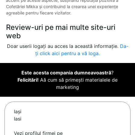
accent pe aceste aspecte, susținând reputația pozitivă a
Cofetăriei Mikka și contribuind la crearea unei experiențe
agreabile pentru fiecare vizitator.
Review-uri pe mai multe site-uri
web
Doar userii logați au acces la această informație.
Da-
ți click aici pentru a vă loga.
Este acesta compania dumneavoastră
?
Felicitări!
Aă cum să primești materialele de
marketing
Iaşi
Iasi
Vezi profilul firmei pe