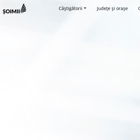
Câștigătorii
Județe și orașe