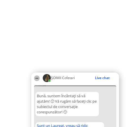
ȘOIMII Cofetari
Live chat
11:30
Bună, suntem încântați să vă
ajutăm! 🙂 Vă rugăm să faceți clic pe
subiectul de conversație
corespunzător! 🙂
Sunt un Laureat, vreau să ridic