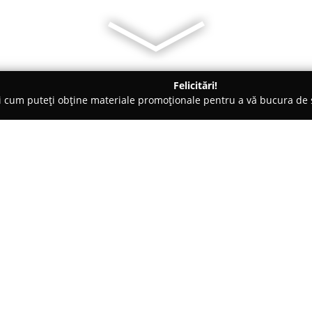
Felicitări!
ți cum puteți obține materiale promoționale pentru a vă bucura d
 Bucureşti
Ceainăria Infinitea
Despre companie:
Ceainăria Infinitea
este situată
într-o clădire veche, păstrată c
sa istorică. Acest salon de cea
desprinse de agitația urbană, u
Arată mai multe >>
ambient intim și rafinat.