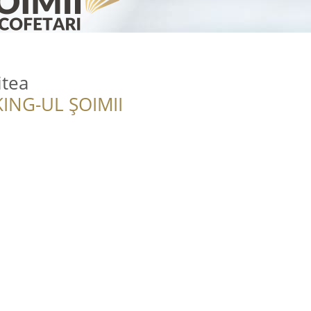
itea
ING-UL ȘOIMII