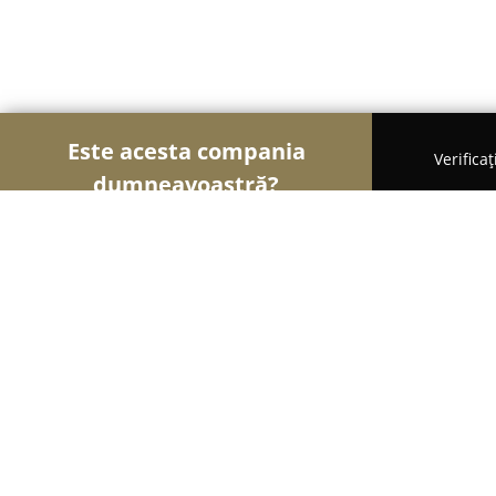
Este acesta compania
Verifica
dumneavoastră?
Șoimii Cofetari
Cofetării, Ciocolaterii, Gelaterii -
Ceainăria Infinitea