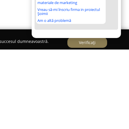
materiale de marketing
Vreau să-mi înscriu firma in proiectul
Șoimii
Am o altă problemă
e succesul dumneavoastră.
Verificați
 în centrul cartierului Cotroceni din București,
u grijă, într-o zonă cunoscută pentru arhitectura
i creează o atmosferă specială, asemeni unei lumi
nde estetica și echilibrul se regăsesc într-un