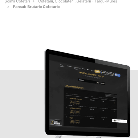
Șoimii Cofetari
Cofetării, Ciocolaterii, Gelaterii - Târgu-Mureş
Pansab Brutarie Cofetarie