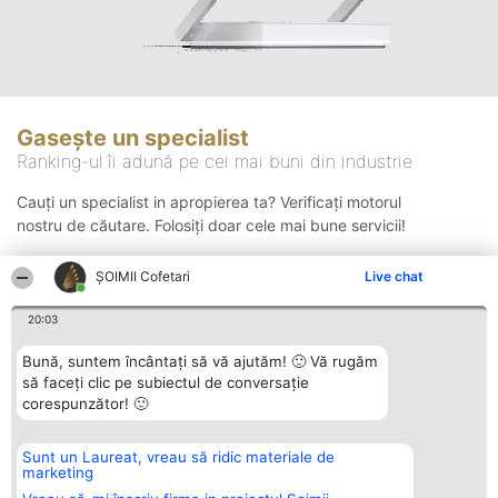
Gasește un specialist
Ranking-ul îi adună pe cei mai buni din industrie
Cauți un specialist in apropierea ta? Verificați motorul
nostru de căutare. Folosiți doar cele mai bune servicii!
ȘOIMII Cofetari
Live chat
Căutare
20:03
Bună, suntem încântați să vă ajutăm! 🙂 Vă rugăm
să faceți clic pe subiectul de conversație
corespunzător! 🙂
Sunt un Laureat, vreau să ridic materiale de
Organizator Ranking
Plebiscyt
Contact
marketing
BRIGHT SOLUTIONS BR SRL
Câștigătorii
Contact
Aleea Timisul De Sus 2 Bl. A30
Lista Tuturor