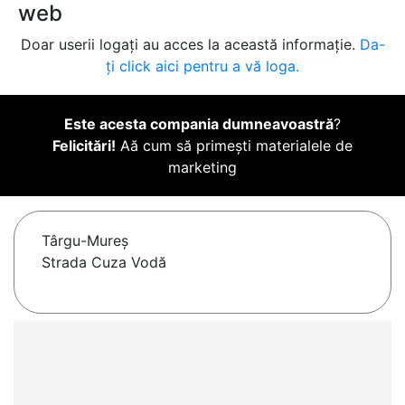
web
Doar userii logați au acces la această informație.
Da-
ți click aici pentru a vă loga.
Este acesta compania dumneavoastră
?
Felicitări!
Aă cum să primești materialele de
marketing
Târgu-Mureş
Strada Cuza Vodă