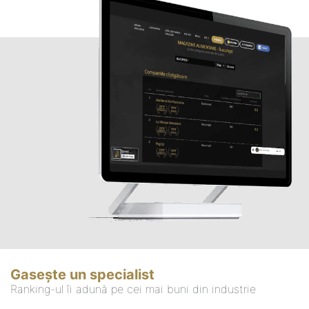
Gasește un specialist
Ranking-ul îi adună pe cei mai buni din industrie