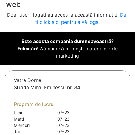
web
Doar userii logați au acces la această informație.
Da-
ți click aici pentru a vă loga.
Este acesta compania dumneavoastră
?
Felicitări!
Aă cum să primești materialele de
marketing
Vatra Dornei
Strada Mihai Eminescu nr. 34
Program de lucru:
Luni
07–23
Marți
07–23
Miercuri
07–23
Joi
07–23