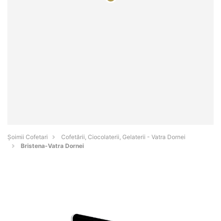
Șoimii Cofetari
Cofetării, Ciocolaterii, Gelaterii - Vatra Dornei
Bristena-Vatra Dornei