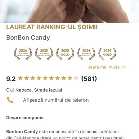
LAUREAT RANKING-UL ȘOIMII
BonBon Candy
Arată mai multe >>
9.2
(581)
Cluj-Napoca, Strada Iazului
Afișează numărul de telefon
Despre companie:
Bonbon Candy
este recunoscută în domeniul cofetariei
din Cluj-Napoca drept un punct de reper pentru pasionații