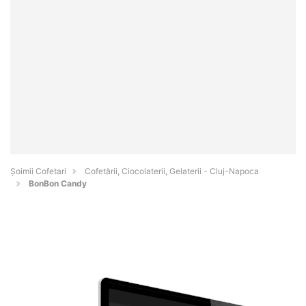
Șoimii Cofetari
Cofetării, Ciocolaterii, Gelaterii - Cluj-Napoca
BonBon Candy