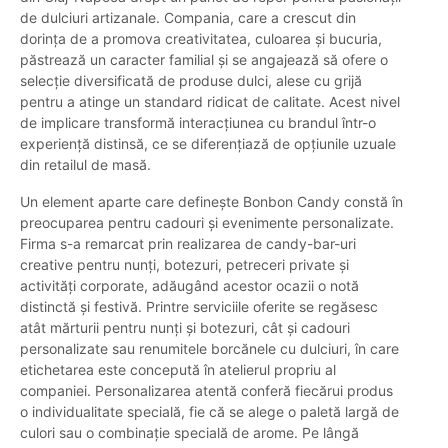
de dulciuri artizanale. Compania, care a crescut din
dorința de a promova creativitatea, culoarea și bucuria,
păstrează un caracter familial și se angajează să ofere o
selecție diversificată de produse dulci, alese cu grijă
pentru a atinge un standard ridicat de calitate. Acest nivel
de implicare transformă interacțiunea cu brandul într-o
experiență distinsă, ce se diferențiază de opțiunile uzuale
din retailul de masă.
Un element aparte care definește Bonbon Candy constă în
preocuparea pentru cadouri și evenimente personalizate.
Firma s-a remarcat prin realizarea de candy-bar-uri
creative pentru nunți, botezuri, petreceri private și
activități corporate, adăugând acestor ocazii o notă
distinctă și festivă. Printre serviciile oferite se regăsesc
atât mărturii pentru nunți și botezuri, cât și cadouri
personalizate sau renumitele borcănele cu dulciuri, în care
etichetarea este concepută în atelierul propriu al
companiei. Personalizarea atentă conferă fiecărui produs
o individualitate specială, fie că se alege o paletă largă de
culori sau o combinație specială de arome. Pe lângă