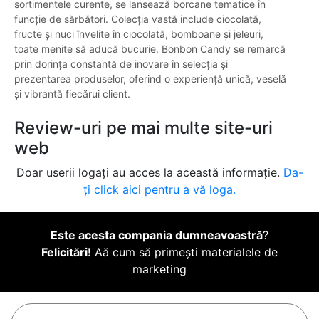
sortimentele curente, se lansează borcane tematice în
funcție de sărbători. Colecția vastă include ciocolată,
fructe și nuci învelite în ciocolată, bomboane și jeleuri,
toate menite să aducă bucurie. Bonbon Candy se remarcă
prin dorința constantă de inovare în selecția și
prezentarea produselor, oferind o experiență unică, veselă
și vibrantă fiecărui client.
Review-uri pe mai multe site-uri
web
Doar userii logați au acces la această informație.
Da-
ți click aici pentru a vă loga.
Este acesta compania dumneavoastră
?
Felicitări!
Aă cum să primești materialele de
marketing