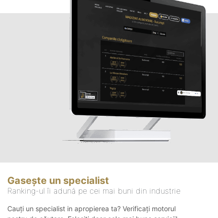
Gasește un specialist
Ranking-ul îi adună pe cei mai buni din industrie
Cauți un specialist in apropierea ta? Verificați motorul