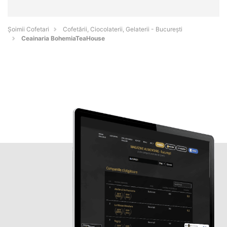
Șoimii Cofetari
Cofetării, Ciocolaterii, Gelaterii - Bucureşti
Ceainaria BohemiaTeaHouse