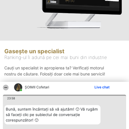
Gasește un specialist
Ranking-ul îi adună pe cei mai buni din industrie
Cauți un specialist in apropierea ta? Verificați motorul
nostru de căutare. Folosiți doar cele mai bune servicii!
ȘOIMII Cofetari
Live chat
Căutare
23:58
Bună, suntem încântați să vă ajutăm! 🙂 Vă rugăm
să faceți clic pe subiectul de conversație
corespunzător! 🙂