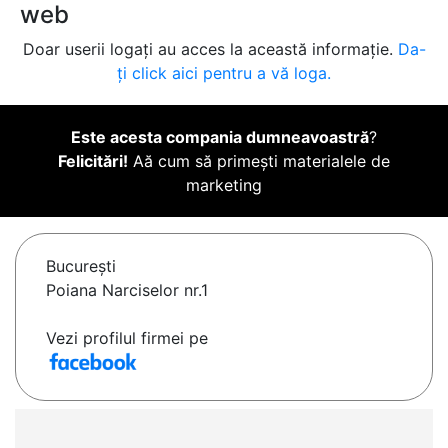
web
Doar userii logați au acces la această informație.
Da-
ți click aici pentru a vă loga.
Este acesta compania dumneavoastră
?
Felicitări!
Aă cum să primești materialele de
marketing
Bucureşti
Poiana Narciselor nr.1
Vezi profilul firmei pe