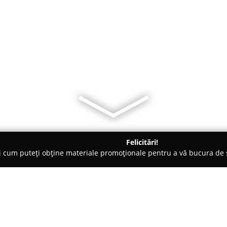
Felicitări!
ți cum puteți obține materiale promoționale pentru a vă bucura d
 Arad
Boema Delice