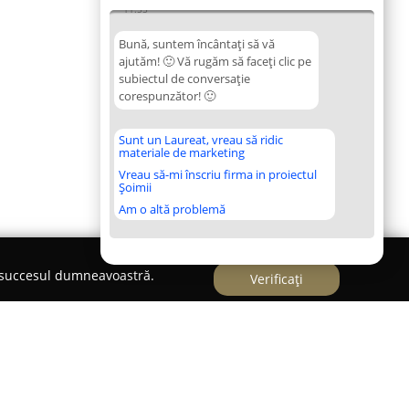
11:55
Bună, suntem încântați să vă
ajutăm! 🙂 Vă rugăm să faceți clic pe
subiectul de conversație
corespunzător! 🙂
Sunt un Laureat, vreau să ridic
materiale de marketing
Vreau să-mi înscriu firma in proiectul
Șoimii
Am o altă problemă
e succesul dumneavoastră.
Verificați