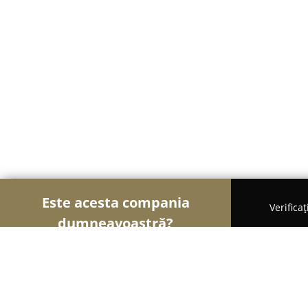
Este acesta compania
Verifica
dumneavoastră?
Șoimii Cofetari
Cofetării, Ciocolaterii, Gelaterii -