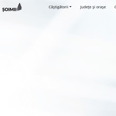
Câștigătorii
Județe și orașe