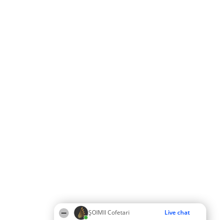
ȘOIMII Cofetari
Live chat