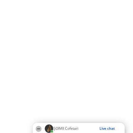
ȘOIMII Cofetari
Live chat