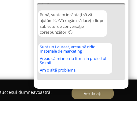
12:31
Bună, suntem încântați să vă
ajutăm! 🙂 Vă rugăm să faceți clic pe
subiectul de conversație
corespunzător! 🙂
Sunt un Laureat, vreau să ridic
materiale de marketing
Vreau să-mi înscriu firma in proiectul
Șoimii
Am o altă problemă
e succesul dumneavoastră.
Verificați