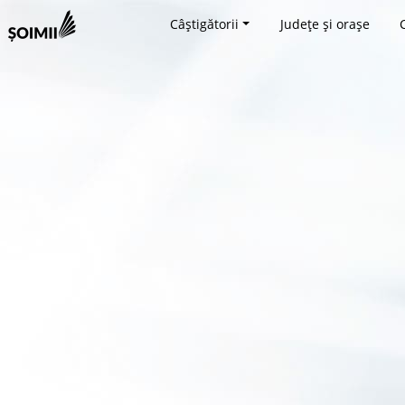
Câștigătorii
Județe și orașe