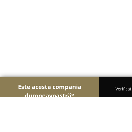
Este acesta compania
Verifica
dumneavoastră?
Șoimii Cofetari
Cofetării, Ciocolaterii, Gelaterii -