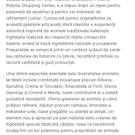
Platinia Shopping Center, s-a impus drept un reper pentru
pasionații de deserturi și pentru cei interesați de
rafinament culinar. Cunoscută pentru originalitatea sa,
această gelaterie artizanală oferă clienților o experiență
autentică inspirată de aromele tradiționale italienești.
Înghețata realizată aici respectă rețete consacrate
italiene, având la bază ingrediente naturale și proaspete.
Preparatele se remarcă printr-un conținut scăzut de zahăr
sau opțiunea de îndulcire cu ștevie, rezultând produse cu
textură catifelată și gust pronunțat.
Unul dintre aspectele esențiale este diversitatea aromelor,
iar Beldi include combinații inovatoare precum Kibana,
Spirulina, Crema al Torcolato, Straciatella di Fichi, Stevia
Gianduja și Limone e Menta, toate contribuind la o paletă
gustativă deosebită. Oferta gelateriei se extinde și către
prăjituri rafinate, băuturi precum cafeaua, limonada și
milkshake-urile, toate pregătite cu atenție la detalii. Un
element nou și apreciat pe plan național este crearea de
înghețată special dedicată cățeilor, ceea ce transformă
locația într-un loc prietenos pentru proprietarii de animale