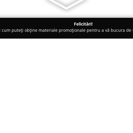
Felicitări!
ți cum puteți obține materiale promoționale pentru a vă bucura d
- Cluj-Napoca
Yep'n Yo
Despre companie:
Amplasată în centrul orașului 
atracție pentru cei pasionați d
Această cofetărie se remarcă p
deserturile tradiționale, dându
Arată mai multe >>
cuprinzătoare a localului inclu
realizate cu originalitate și av