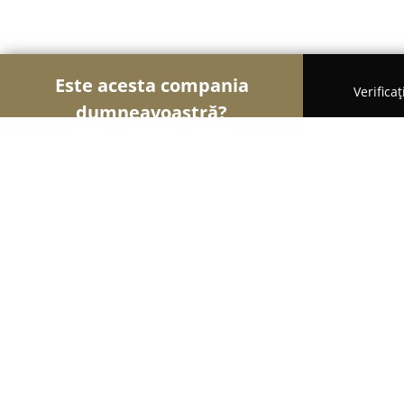
Este acesta compania
Verifica
dumneavoastră?
Șoimii Cofetari
Cofetării, Ciocolaterii, Gelaterii 
Yep'n Yo
9.3
(1976)