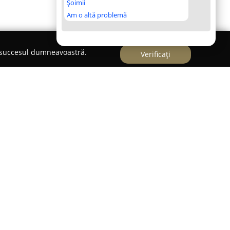
Șoimii
Am o altă problemă
e succesul dumneavoastră.
Verificați
Cluj-Napoca,
Yep'n Yo
reprezintă un punct de
e dulciuri și de experiențe culinare aparte.
rin modul inovator în care reinterpretează
-le o notă artistică și modernă. Oferta
de numeroase variante de clătite dulci sau sărate,
ând arome distincte.