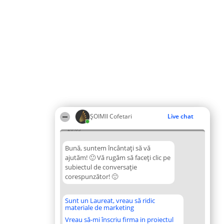
ȘOIMII Cofetari
Live chat
20:05
Bună, suntem încântați să vă
ajutăm! 🙂 Vă rugăm să faceți clic pe
subiectul de conversație
corespunzător! 🙂
Sunt un Laureat, vreau să ridic
materiale de marketing
Vreau să-mi înscriu firma in proiectul