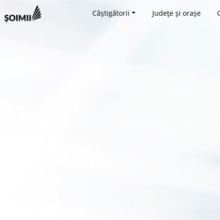
Câștigătorii
Județe și orașe