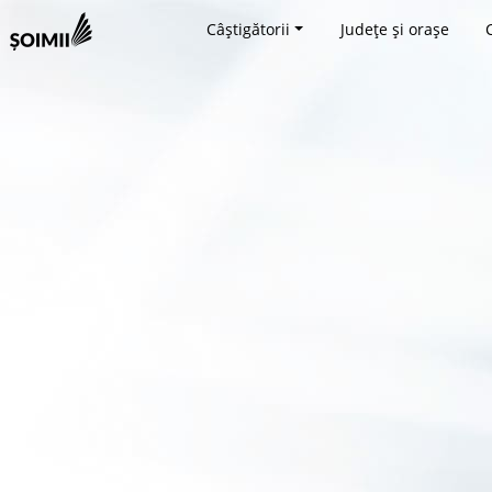
Câștigătorii
Județe și orașe