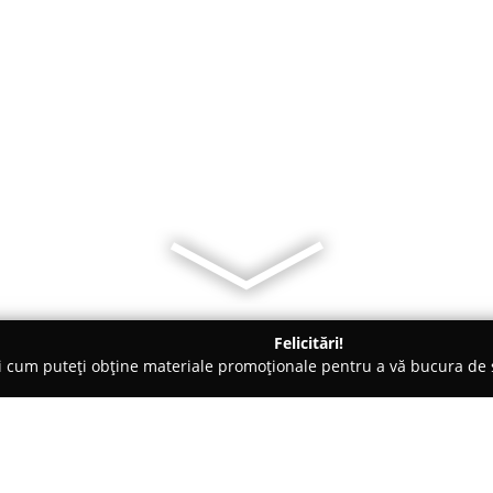
Felicitări!
ți cum puteți obține materiale promoționale pentru a vă bucura d
 Voluntari
Turmeric et Cardamom