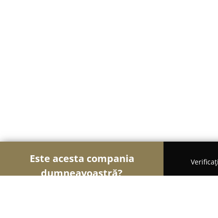
Este acesta compania
Verifica
dumneavoastră?
Șoimii Cofetari
Cofetării, Ciocolaterii, Gelaterii -