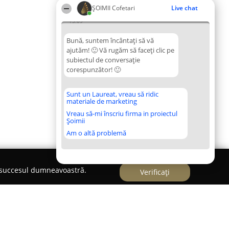
ȘOIMII Cofetari
Live chat
13:09
Bună, suntem încântați să vă
ajutăm! 🙂 Vă rugăm să faceți clic pe
subiectul de conversație
corespunzător! 🙂
Sunt un Laureat, vreau să ridic
materiale de marketing
Vreau să-mi înscriu firma in proiectul
Șoimii
Am o altă problemă
e succesul dumneavoastră.
Verificați