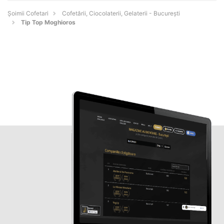
Șoimii Cofetari
Cofetării, Ciocolaterii, Gelaterii - Bucureşti
Tip Top Moghioros