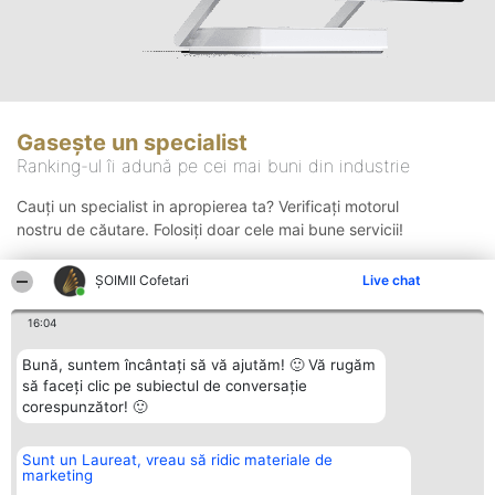
Gasește un specialist
Ranking-ul îi adună pe cei mai buni din industrie
Cauți un specialist in apropierea ta? Verificați motorul
nostru de căutare. Folosiți doar cele mai bune servicii!
ȘOIMII Cofetari
Live chat
Căutare
16:04
Bună, suntem încântați să vă ajutăm! 🙂 Vă rugăm
să faceți clic pe subiectul de conversație
corespunzător! 🙂
Sunt un Laureat, vreau să ridic materiale de
Organizator Ranking
Plebiscyt
Contact
marketing
BRIGHT SOLUTIONS BR SRL
Câștigătorii
Contact
Aleea Timisul De Sus 2 Bl. A30
Lista Tuturor