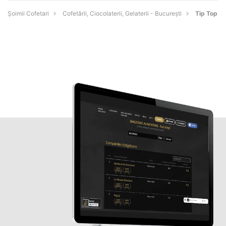
Șoimii Cofetari
Cofetării, Ciocolaterii, Gelaterii - Bucureşti
Tip Top