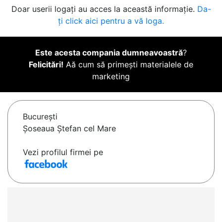
Doar userii logați au acces la această informație.
Da-
ți click aici pentru a vă loga.
Este acesta compania dumneavoastră
?
Felicitări!
Aă cum să primești materialele de
marketing
Bucureşti
Șoseaua Ștefan cel Mare
Vezi profilul firmei pe