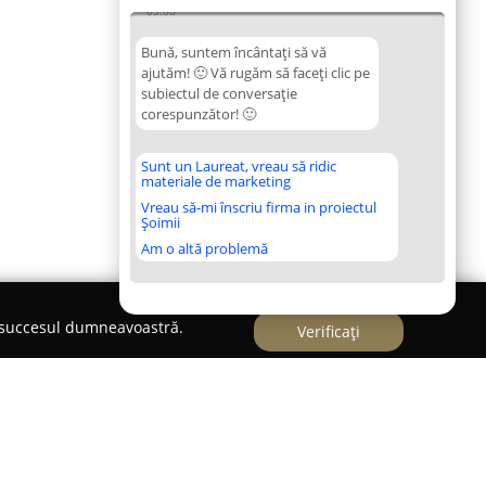
05:06
Bună, suntem încântați să vă
ajutăm! 🙂 Vă rugăm să faceți clic pe
subiectul de conversație
corespunzător! 🙂
Sunt un Laureat, vreau să ridic
materiale de marketing
Vreau să-mi înscriu firma in proiectul
Șoimii
Am o altă problemă
e succesul dumneavoastră.
Verificați