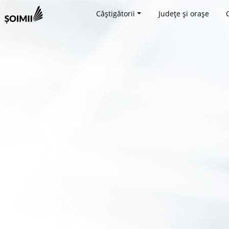
Câștigătorii
Județe și orașe