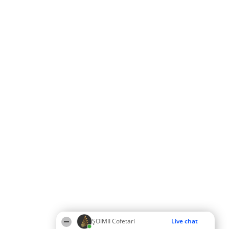
ȘOIMII Cofetari
Live chat