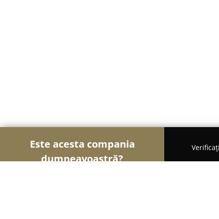
Este acesta compania
Verifica
dumneavoastră?
Șoimii Cofetari
Cofetării, Ciocolaterii, Gelaterii -