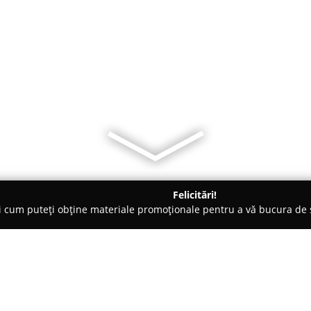
Felicitări!
ți cum puteți obține materiale promoționale pentru a vă bucura d
 Tecuci
Cofetarie Tecuci - Secret de Dulce by Roxi