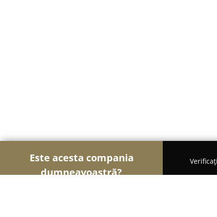
Este acesta compania
Verifica
dumneavoastră?
Șoimii Cofetari
Cofetării, Ciocolaterii, Gelaterii 