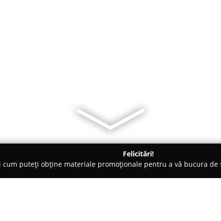
Felicitări!
ți cum puteți obține materiale promoționale pentru a vă bucura d
- Suceava
Cofetaria Scala Suceava