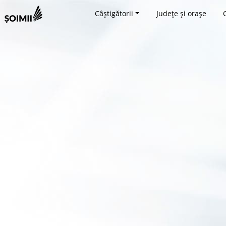
Câștigătorii
Județe și orașe