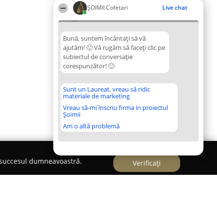
ȘOIMII Cofetari
Live chat
11:07
Bună, suntem încântați să vă
ajutăm! 🙂 Vă rugăm să faceți clic pe
subiectul de conversație
corespunzător! 🙂
Sunt un Laureat, vreau să ridic
materiale de marketing
Vreau să-mi înscriu firma in proiectul
Șoimii
Am o altă problemă
e succesul dumneavoastră.
Verificați