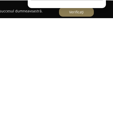
e succesul dumneavoastră.
Verificați
important şi apreciat în universul gastronomic al
ad, punând accentul pe prepararea artizanală a
e realizarea unei game extinse de produse
iversitate şi calitate. Obiectivul principal
L
constă în oferirea unor experienţe culinare de
selecţii bogate de preparate dulci.
ăjituri tradiţionale şi sofisticate, cât şi
re şi o varietate de alte specialităţi zaharoase.
ea atenţiei la detaliu şi ingredientelor de