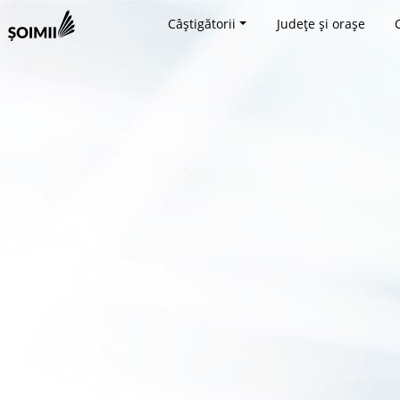
Câștigătorii
Județe și orașe