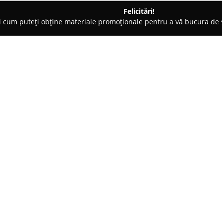
Felicitări!
ți cum puteți obține materiale promoționale pentru a vă bucura d
 Lipova
SC.R-Casa Petra SRL
Despre companie:
Casa Petra reprezintă un actor 
oraşului Lipova din judeţul Ar
dulciurilor. Firma se axează p
cofetărie, evidențiindu-se prin d
Arată mai multe >>
urmărit de
SC.R-Casa Petra SR
neuitat, prin intermediul unei 
Paleta produselor include atât pr
sortimente de ciocolată inovatoa
Compania pune accent pe aleger