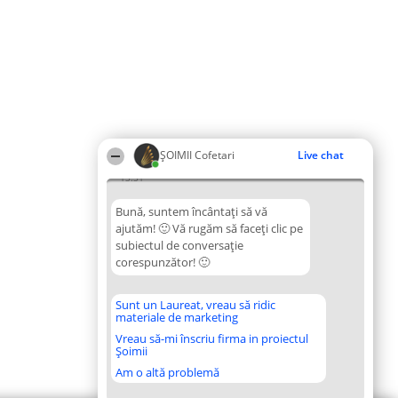
ȘOIMII Cofetari
Live chat
13:31
Bună, suntem încântați să vă
ajutăm! 🙂 Vă rugăm să faceți clic pe
subiectul de conversație
corespunzător! 🙂
Sunt un Laureat, vreau să ridic
materiale de marketing
Vreau să-mi înscriu firma in proiectul
Șoimii
Am o altă problemă