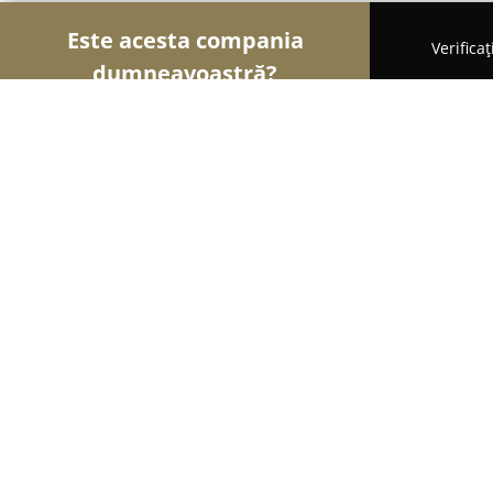
Este acesta compania
Verifica
dumneavoastră?
Șoimii Cofetari
Cofetării, Ciocolaterii, Gelaterii -
SC.R-Casa Petra SRL
8.6
(24)
Lipova, Lipova
Afișează numărul de telefon