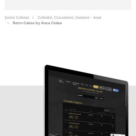
Șoimii Cofetari
Cofetării, Ciocolaterii, Gelaterii - Arad
Retro Cakes by Anca Ciulea