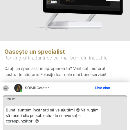
Gasește un specialist
Ranking-ul îi adună pe cei mai buni din industrie
Cauți un specialist in apropierea ta? Verificați motorul
nostru de căutare. Folosiți doar cele mai bune servicii!
ȘOIMII Cofetari
Live chat
Căutare
20:12
Bună, suntem încântați să vă ajutăm! 🙂 Vă rugăm
să faceți clic pe subiectul de conversație
corespunzător! 🙂