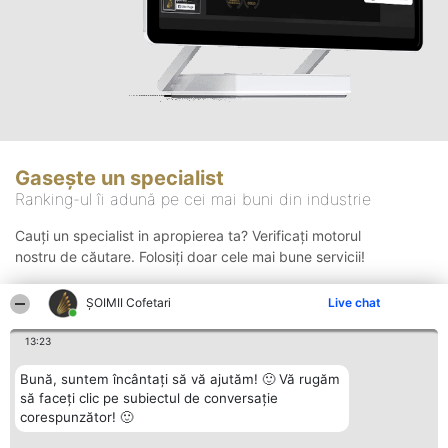
Gasește un specialist
Ranking-ul îi adună pe cei mai buni din industrie
Cauți un specialist in apropierea ta? Verificați motorul
nostru de căutare. Folosiți doar cele mai bune servicii!
ȘOIMII Cofetari
Live chat
Căutare
13:23
Bună, suntem încântați să vă ajutăm! 🙂 Vă rugăm
să faceți clic pe subiectul de conversație
corespunzător! 🙂