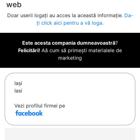
web
Doar userii logați au acces la această informație.
Da-
ți click aici pentru a vă loga.
Este acesta compania dumneavoastră
?
Felicitări!
Aă cum să primești materialele de
marketing
Iaşi
Iasi
Vezi profilul firmei pe