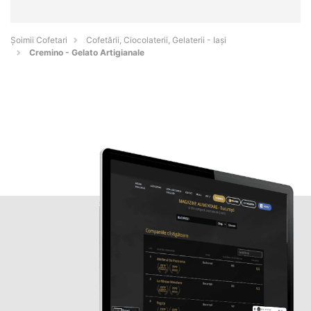
Șoimii Cofetari
Cofetării, Ciocolaterii, Gelaterii - Iaşi
Cremino - Gelato Artigianale