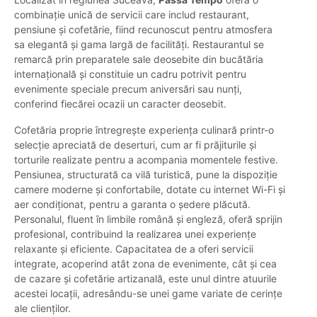
combinație unică de servicii care includ restaurant,
pensiune și cofetărie, fiind recunoscut pentru atmosfera
sa elegantă și gama largă de facilități. Restaurantul se
remarcă prin preparatele sale deosebite din bucătăria
internațională și constituie un cadru potrivit pentru
evenimente speciale precum aniversări sau nunți,
conferind fiecărei ocazii un caracter deosebit.
Cofetăria proprie întregrește experiența culinară printr-o
selecție apreciată de deserturi, cum ar fi prăjiturile și
torturile realizate pentru a acompania momentele festive.
Pensiunea, structurată ca vilă turistică, pune la dispoziție
camere moderne și confortabile, dotate cu internet Wi-Fi și
aer condiționat, pentru a garanta o ședere plăcută.
Personalul, fluent în limbile română și engleză, oferă sprijin
profesional, contribuind la realizarea unei experiențe
relaxante și eficiente. Capacitatea de a oferi servicii
integrate, acoperind atât zona de evenimente, cât și cea
de cazare și cofetărie artizanală, este unul dintre atuurile
acestei locații, adresându-se unei game variate de cerințe
ale clienților.