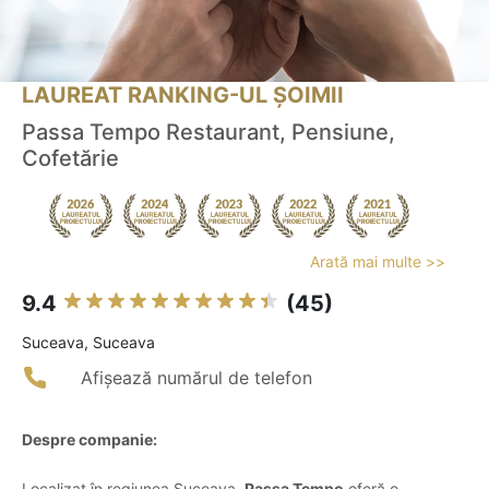
LAUREAT RANKING-UL ȘOIMII
Passa Tempo Restaurant, Pensiune,
Cofetărie
Arată mai multe >>
9.4
(45)
Suceava, Suceava
Afișează numărul de telefon
Despre companie:
Localizat în regiunea Suceava,
Passa Tempo
oferă o