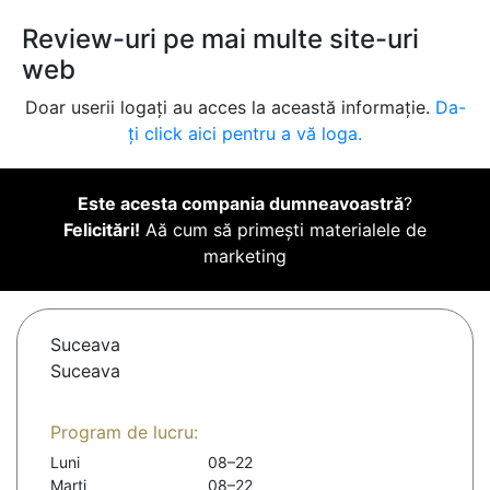
Review-uri pe mai multe site-uri
web
Doar userii logați au acces la această informație.
Da-
ți click aici pentru a vă loga.
Este acesta compania dumneavoastră
?
Felicitări!
Aă cum să primești materialele de
marketing
Suceava
Suceava
Program de lucru:
Luni
08–22
Marți
08–22