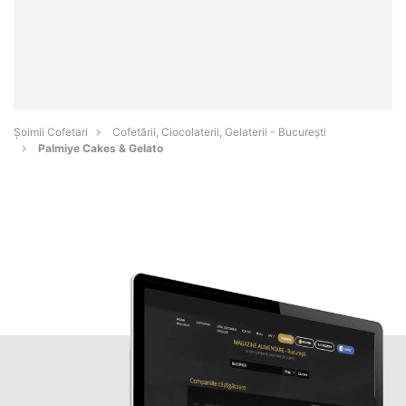
Șoimii Cofetari
Cofetării, Ciocolaterii, Gelaterii - Bucureşti
Palmiye Cakes & Gelato