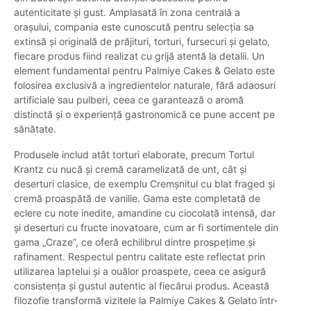
autenticitate și gust. Amplasată în zona centrală a
orașului, compania este cunoscută pentru selecția sa
extinsă și originală de prăjituri, torturi, fursecuri și gelato,
fiecare produs fiind realizat cu grijă atentă la detalii. Un
element fundamental pentru Palmiye Cakes & Gelato este
folosirea exclusivă a ingredientelor naturale, fără adaosuri
artificiale sau pulberi, ceea ce garantează o aromă
distinctă și o experiență gastronomică ce pune accent pe
sănătate.
Produsele includ atât torturi elaborate, precum Tortul
Krantz cu nucă și cremă caramelizată de unt, cât și
deserturi clasice, de exemplu Cremșnitul cu blat fraged și
cremă proaspătă de vanilie. Gama este completată de
eclere cu note inedite, amandine cu ciocolată intensă, dar
și deserturi cu fructe inovatoare, cum ar fi sortimentele din
gama „Craze”, ce oferă echilibrul dintre prospețime și
rafinament. Respectul pentru calitate este reflectat prin
utilizarea laptelui și a ouălor proaspete, ceea ce asigură
consistența și gustul autentic al fiecărui produs. Această
filozofie transformă vizitele la Palmiye Cakes & Gelato într-