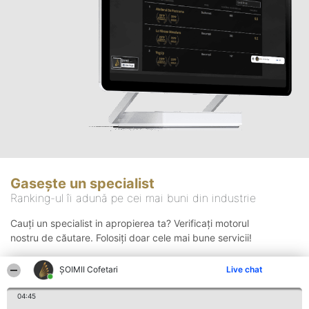
Gasește un specialist
Ranking-ul îi adună pe cei mai buni din industrie
Cauți un specialist in apropierea ta? Verificați motorul
nostru de căutare. Folosiți doar cele mai bune servicii!
ȘOIMII Cofetari
Live chat
Căutare
04:45