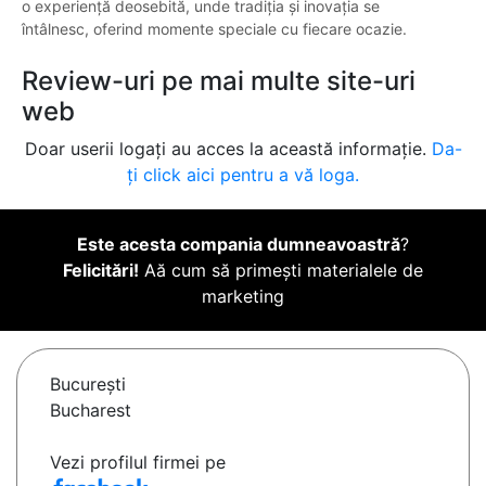
o experiență deosebită, unde tradiția și inovația se
întâlnesc, oferind momente speciale cu fiecare ocazie.
Review-uri pe mai multe site-uri
web
Doar userii logați au acces la această informație.
Da-
ți click aici pentru a vă loga.
Este acesta compania dumneavoastră
?
Felicitări!
Aă cum să primești materialele de
marketing
Bucureşti
Bucharest
Vezi profilul firmei pe