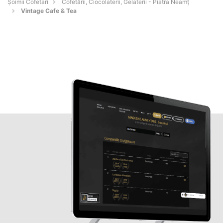
Șoimii Cofetari
Cofetării, Ciocolaterii, Gelaterii - Piatra Neamţ
Vintage Cafe & Tea