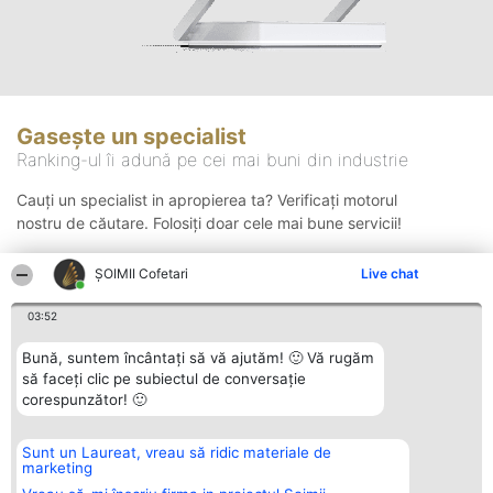
Gasește un specialist
Ranking-ul îi adună pe cei mai buni din industrie
Cauți un specialist in apropierea ta? Verificați motorul
nostru de căutare. Folosiți doar cele mai bune servicii!
ȘOIMII Cofetari
Live chat
Căutare
03:52
Bună, suntem încântați să vă ajutăm! 🙂 Vă rugăm
să faceți clic pe subiectul de conversație
corespunzător! 🙂
Sunt un Laureat, vreau să ridic materiale de
Organizator Ranking
Plebiscyt
Contact
marketing
BRIGHT SOLUTIONS BR SRL
Câștigătorii
Contact
Aleea Timisul De Sus 2 Bl. A30
Lista Tuturor