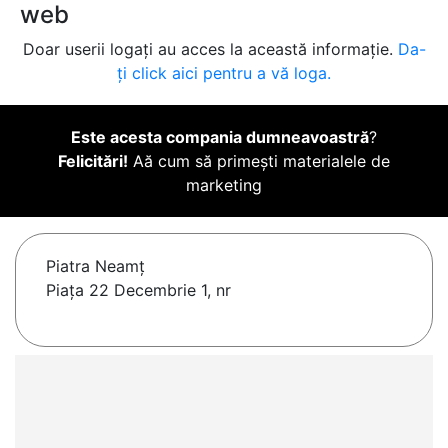
web
Doar userii logați au acces la această informație.
Da-
ți click aici pentru a vă loga.
Este acesta compania dumneavoastră
?
Felicitări!
Aă cum să primești materialele de
marketing
Piatra Neamţ
Piața 22 Decembrie 1, nr