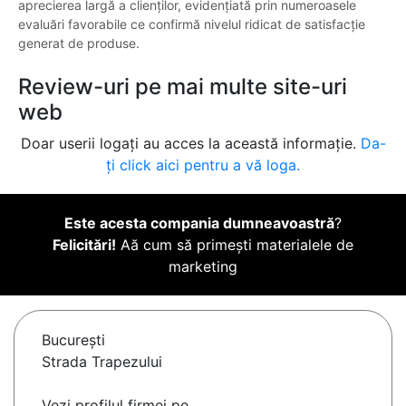
aprecierea largă a clienților, evidențiată prin numeroasele
evaluări favorabile ce confirmă nivelul ridicat de satisfacție
generat de produse.
Review-uri pe mai multe site-uri
web
Doar userii logați au acces la această informație.
Da-
ți click aici pentru a vă loga.
Este acesta compania dumneavoastră
?
Felicitări!
Aă cum să primești materialele de
marketing
Bucureşti
Strada Trapezului
Vezi profilul firmei pe