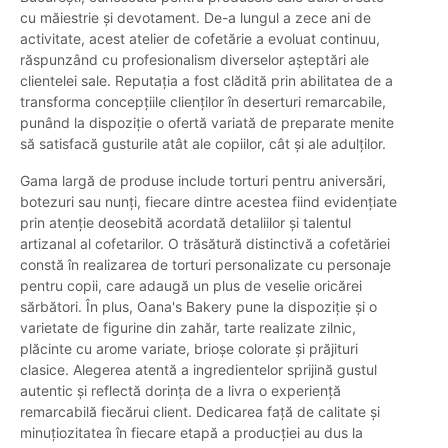
cu măiestrie și devotament. De-a lungul a zece ani de
activitate, acest atelier de cofetărie a evoluat continuu,
răspunzând cu profesionalism diverselor așteptări ale
clientelei sale. Reputația a fost clădită prin abilitatea de a
transforma concepțiile clienților în deserturi remarcabile,
punând la dispoziție o ofertă variată de preparate menite
să satisfacă gusturile atât ale copiilor, cât și ale adulților.
Gama largă de produse include torturi pentru aniversări,
botezuri sau nunți, fiecare dintre acestea fiind evidențiate
prin atenție deosebită acordată detaliilor și talentul
artizanal al cofetarilor. O trăsătură distinctivă a cofetăriei
constă în realizarea de torturi personalizate cu personaje
pentru copii, care adaugă un plus de veselie oricărei
sărbători. În plus, Oana's Bakery pune la dispoziție și o
varietate de figurine din zahăr, tarte realizate zilnic,
plăcinte cu arome variate, brioșe colorate și prăjituri
clasice. Alegerea atentă a ingredientelor sprijină gustul
autentic și reflectă dorința de a livra o experiență
remarcabilă fiecărui client. Dedicarea față de calitate și
minuțiozitatea în fiecare etapă a producției au dus la