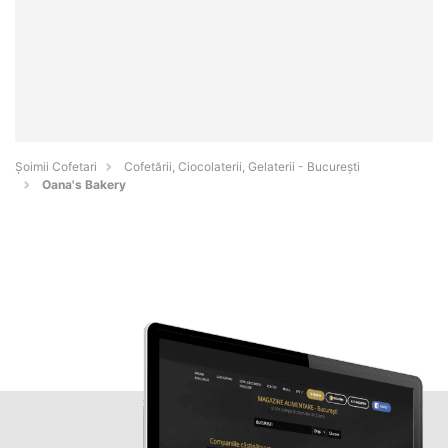
Șoimii Cofetari
Cofetării, Ciocolaterii, Gelaterii - Bucureşti
Oana's Bakery