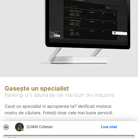
Gasește un specialist
Ranking-ul îi adună pe cei mai buni din industrie
Cauți un specialist in apropierea ta? Verificați motorul
nostru de căutare. Folosiți doar cele mai bune servicii!
ȘOIMII Cofetari
Live chat
Căutare