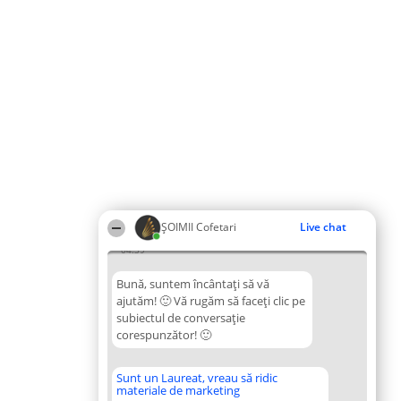
ȘOIMII Cofetari
Live chat
04:39
Bună, suntem încântați să vă
ajutăm! 🙂 Vă rugăm să faceți clic pe
subiectul de conversație
corespunzător! 🙂
Sunt un Laureat, vreau să ridic
materiale de marketing