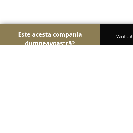
Este acesta compania
Verifica
dumneavoastră?
Șoimii Cofetari
Cofetării, Ciocolaterii, Gelaterii -
Laborator Cofetarie - Mondo Gelato
8.2
(347)