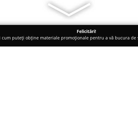
Felicitări!
ți cum puteți obține materiale promoționale pentru a vă bucura d
 Zalău
Laborator Cofetarie - Mondo Gelato
Despre companie:
În contextul evoluției continue 
Gelato
din Zalău s-a remarcat 
deserturile rafinate. Această c
consacrată cu elemente de inova
Arată mai multe >>
o creație atent elaborată, menit
se bazează pe pasiune și expert