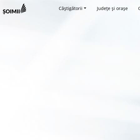
Câștigătorii
Județe și orașe