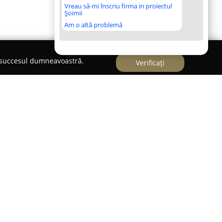
Vreau să-mi înscriu firma in proiectul
Șoimii
Am o altă problemă
e succesul dumneavoastră.
Verificați
a artei dulciurilor,
Laborator Cofetarie - Mondo
ca un reper important pentru cei care apreciază
ofetărie reușește să îmbine armonios tradiția
ție, transformând fiecare tort sau prăjitură într-
ă să ofere o experiență savuroasă. Istoria unității
iză, laboratorul cofetăriei constituind elementul