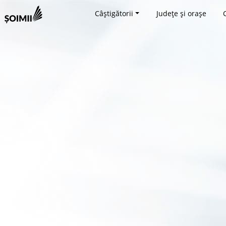
Câștigătorii
Județe și orașe