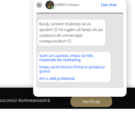
ȘOIMII Cofetari
Live chat
05:59
Bună, suntem încântați să vă
ajutăm! 🙂 Vă rugăm să faceți clic pe
subiectul de conversație
corespunzător! 🙂
Sunt un Laureat, vreau să ridic
materiale de marketing
Vreau să-mi înscriu firma in proiectul
Șoimii
Am o altă problemă
e succesul dumneavoastră.
Verificați