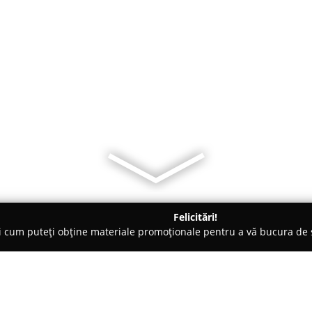
Felicitări!
ți cum puteți obține materiale promoționale pentru a vă bucura d
 - Târgu-Mureş
Ciocolata Personalizata - Cat Logo Chocolate