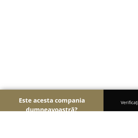
Este acesta compania
Verifica
dumneavoastră?
Șoimii Cofetari
Cofetării, Ciocolaterii, Gelaterii