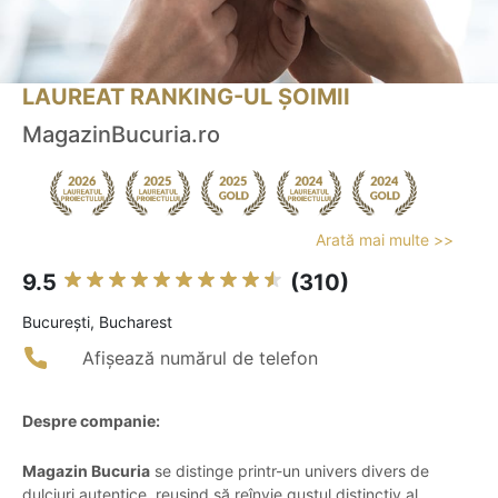
LAUREAT RANKING-UL ȘOIMII
MagazinBucuria.ro
Arată mai multe >>
9.5
(310)
Bucureşti, Bucharest
Afișează numărul de telefon
Despre companie:
Magazin Bucuria
se distinge printr-un univers divers de
dulciuri autentice, reușind să reînvie gustul distinctiv al