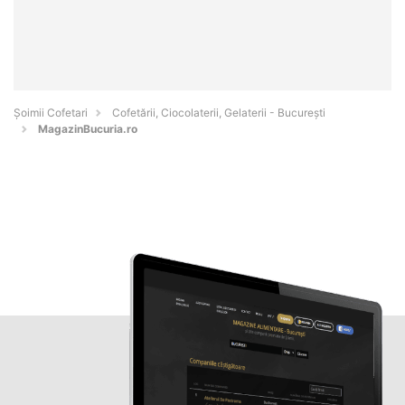
Șoimii Cofetari
Cofetării, Ciocolaterii, Gelaterii - Bucureşti
MagazinBucuria.ro