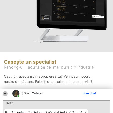
Gasește un specialist
Ranking-ul îi adună pe cei mai buni din industrie
Cauți un specialist in apropierea ta? Verificați motorul
nostru de căutare. Folosiți doar cele mai bune servicii!
ȘOIMII Cofetari
Live chat
Căutare
07:27
Bună, suntem încântați să vă ajutăm! 🙂 Vă rugăm