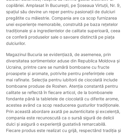
copilăriei. Amplasat în București, pe Șoseaua Virtuții, Nr. 9,
spațiul său devine un reper pentru pasionații de dulciuri
pregătite cu măiestrie. Compania are ca scop furnizarea
unei experiențe memorabile, construită pe baza rețetelor
tradiționale și a ingredientelor de calitate superioară, ceea
ce conferă produselor sale o savoare distinctă pe piața
dulciurilor.
Magazinul Bucuria se evidențiază, de asemenea, prin
diversitatea sortimentelor aduse din Republica Moldova și
Ucraina, printre care se numără bomboane cu fructe
proaspete și aromate, potrivite pentru preferințele cele
mai rafinate. Selecția pentru iubitorii de ciocolată include
bomboane produse de Roshen. Atenția constantă pentru
calitate se reflectă în fiecare articol, de la bomboanele
fondante până la tabletele de ciocolată cu diferite arome,
acestea având ca scop readucerea gusturilor tradiționale.
Prin această abordare axată pe autenticitate și excelență,
compania este recunoscută ca o sursă sigură de delicii
dulci și asigură o experiență gustativă remarcabilă.
Fiecare produs este realizat cu grijă, respectând tradiția și