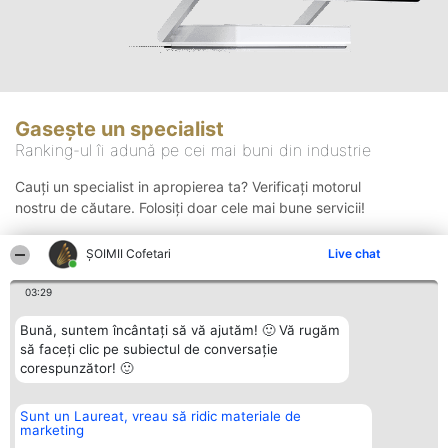
Gasește un specialist
Ranking-ul îi adună pe cei mai buni din industrie
Cauți un specialist in apropierea ta? Verificați motorul
nostru de căutare. Folosiți doar cele mai bune servicii!
ȘOIMII Cofetari
Live chat
Căutare
03:29
Bună, suntem încântați să vă ajutăm! 🙂 Vă rugăm
să faceți clic pe subiectul de conversație
corespunzător! 🙂
Sunt un Laureat, vreau să ridic materiale de
Organizator Ranking
Plebiscyt
Contact
marketing
BRIGHT SOLUTIONS BR SRL
Câștigătorii
Contact
Aleea Timisul De Sus 2 Bl. A30
Lista Tuturor