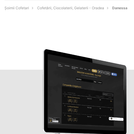
Șoimii Cofetari
Cofetării, Ciocolaterii, Gelaterii - Oradea
Danessa