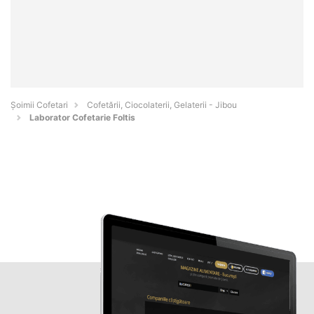
Șoimii Cofetari
Cofetării, Ciocolaterii, Gelaterii - Jibou
Laborator Cofetarie Foltis