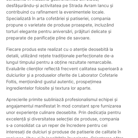
desfășurându-și activitatea pe Strada Avram Iancu și
contribuind cu rafinament la evenimentele locale.
Specializată în arta cofetăriei și patiseriei, compania
propune o varietate de produse proaspete, incluzând
torturi elegante pentru aniversări, prăjituri delicate și
preparate de panificație pline de savoare.
Fiecare produs este realizat cu o atenție deosebită la
detalii, utilizând rețete tradiționale perfecționate de-a
lungul timpului pentru a obține rezultate remarcabile.
Evaluările clienților reflectă frecvent calitatea superioară a
dulciurilor și a produselor oferite de Laborator Cofetarie
Foltis, menționând gustul autentic, prospețimea
ingredientelor folosite și textura lor aparte.
Aprecierile primite subliniază profesionalismul echipei și
angajamentul manifestat în mod constant spre furnizarea
unor experiențe culinare deosebite. Prin dedicația pentru
excelență și diversitatea selecției de produse, compania
s-a consolidat ca un reper de încredere pentru cei
interesați de dulciuri și produse de patiserie de calitate în