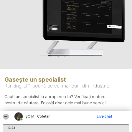
Gasește un specialist
Ranking-ul îi adună pe cei mai buni din industrie
Cauți un specialist in apropierea ta? Verificați motorul
nostru de căutare. Folosiți doar cele mai bune servicii!
ȘOIMII Cofetari
Live chat
Căutare
13:23