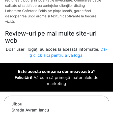
regiunea Jibou și în localitățile învecinate. Orientarea către
calitate și satisfacerea cerințelor clienților disting
Laborator Cofetarie Foltis pe piața locală, garantând
descoperirea unor arome și texturi captivante la fiecare
vizită.
Review-uri pe mai multe site-uri
web
Doar userii logați au acces la această informație.
Da-
ți click aici pentru a vă loga.
Este acesta compania dumneavoastră
?
Felicitări!
Aă cum să primești materialele de
marketing
Jibou
Strada Avram Iancu