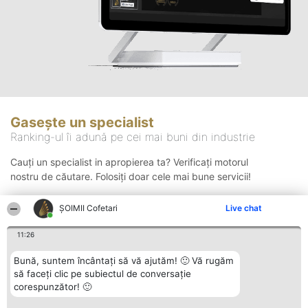
Gasește un specialist
Ranking-ul îi adună pe cei mai buni din industrie
Cauți un specialist in apropierea ta? Verificați motorul
nostru de căutare. Folosiți doar cele mai bune servicii!
ȘOIMII Cofetari
Live chat
Căutare
11:26
Bună, suntem încântați să vă ajutăm! 🙂 Vă rugăm
să faceți clic pe subiectul de conversație
corespunzător! 🙂