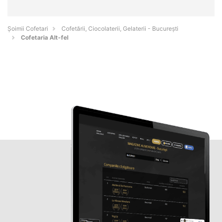
Șoimii Cofetari
Cofetării, Ciocolaterii, Gelaterii - Bucureşti
Cofetaria Alt-fel