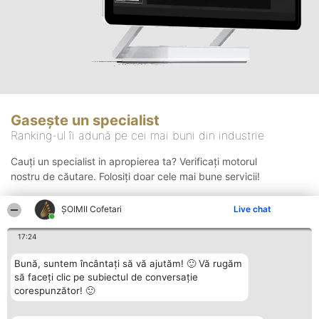
Gasește un specialist
Ranking-ul îi adună pe cei mai buni din industrie
Cauți un specialist in apropierea ta? Verificați motorul
nostru de căutare. Folosiți doar cele mai bune servicii!
ȘOIMII Cofetari
Live chat
Căutare
17:24
Bună, suntem încântați să vă ajutăm! 🙂 Vă rugăm
să faceți clic pe subiectul de conversație
corespunzător! 🙂