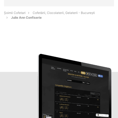
Șoimii Cofetari
Cofetării, Ciocolaterii, Gelaterii - Bucureşti
Julie Ann Confiserie