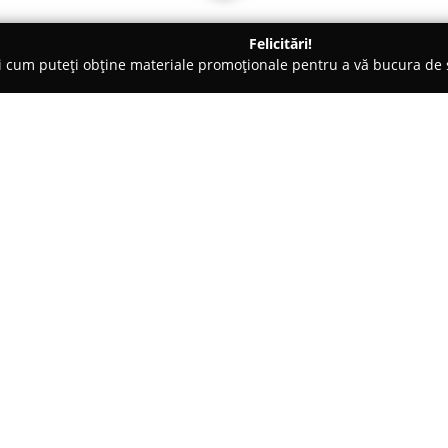
Felicitări!
ți cum puteți obține materiale promoționale pentru a vă bucura d
 Deva
Cofetaria Jasmin
Despre companie:
Situată în centrul orașului Hu
a impus ca un reper în domeniul
sale, cofetăria și-a asumat mis
de patiserie care să încânte cli
Arată mai multe >>
Prestigiul dobândit se bazează
pe o pasiune autentică pentru 
sărbătoare fiecărui eveniment m
Folosind ingrediente atent sele