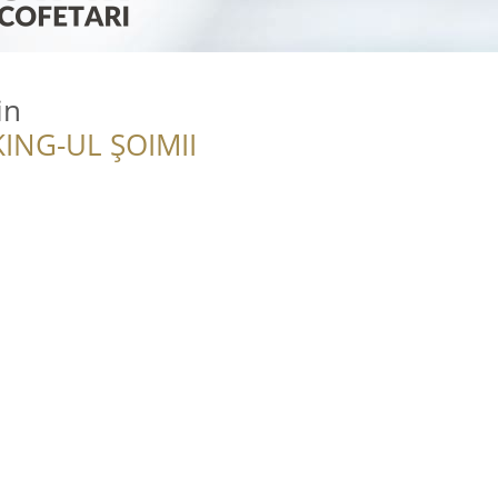
in
ING-UL ȘOIMII