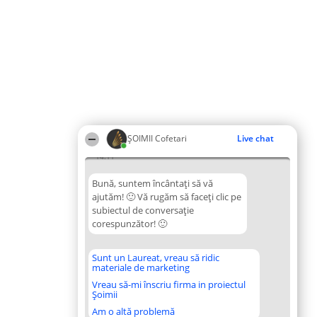
ȘOIMII Cofetari
Live chat
14:11
Bună, suntem încântați să vă
ajutăm! 🙂 Vă rugăm să faceți clic pe
subiectul de conversație
corespunzător! 🙂
Sunt un Laureat, vreau să ridic
materiale de marketing
Vreau să-mi înscriu firma in proiectul
Șoimii
Am o altă problemă