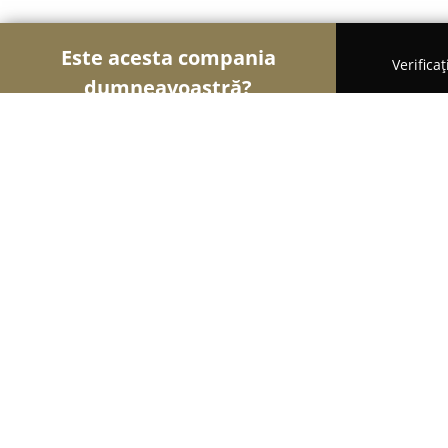
Este acesta compania
Verifica
dumneavoastră?
Șoimii Cofetari
Cofetării, Ciocolaterii, Gelaterii -
Cofetaria Jasmin
9.1
(361)
Deva, Hunedoara
Afișează numărul de telefon