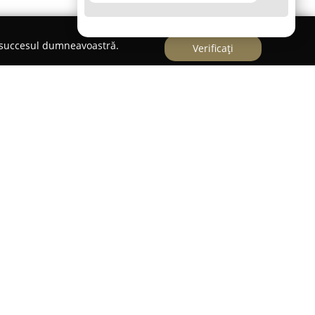
e succesul dumneavoastră.
Verificați
nedoara, pe Bulevardul Dacia,
Cofetăria Jasmin
s-
 dulciurilor rafinate. Încă de la începuturile
iunea de a produce atât prăjituri, cât și produse
enții prin gust și prezentare ireproșabilă.
 pe o preocupare permanentă pentru calitate și
universul deserturilor, adăugând un plus de
arcat de aceste delicii.
cționate și îmbinând cu grijă tehnicile