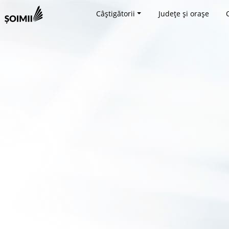
Câștigătorii
Județe și orașe