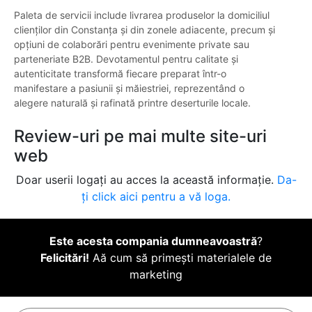
Paleta de servicii include livrarea produselor la domiciliul
clienților din Constanța și din zonele adiacente, precum și
opțiuni de colaborări pentru evenimente private sau
parteneriate B2B. Devotamentul pentru calitate și
autenticitate transformă fiecare preparat într-o
manifestare a pasiunii și măiestriei, reprezentând o
alegere naturală și rafinată printre deserturile locale.
Review-uri pe mai multe site-uri
web
Doar userii logați au acces la această informație.
Da-
ți click aici pentru a vă loga.
Este acesta compania dumneavoastră
?
Felicitări!
Aă cum să primești materialele de
marketing