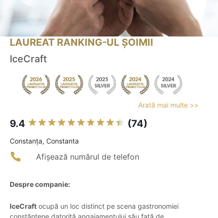
LAUREAT RANKING-UL ȘOIMII
IceCraft
Arată mai multe >>
9.4
(74)
Constanţa, Constanta
Afișează numărul de telefon
Despre companie:
IceCraft
ocupă un loc distinct pe scena gastronomiei
constănțene datorită angajamentului său față de