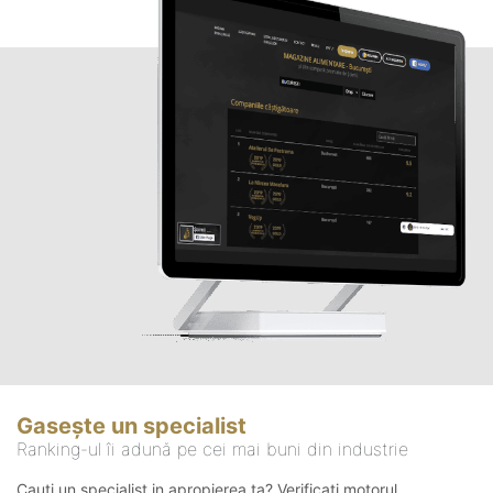
Gasește un specialist
Ranking-ul îi adună pe cei mai buni din industrie
Cauți un specialist in apropierea ta? Verificați motorul