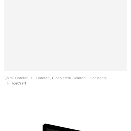
Șoimii Cofetari
Cofetării, Ciocolaterii, Gelaterii - Constanţa
IceCraft