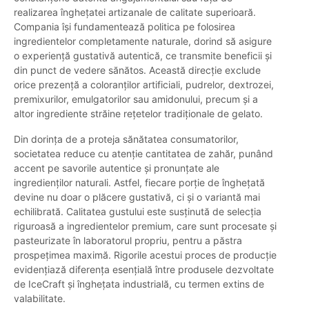
realizarea înghețatei artizanale de calitate superioară.
Compania își fundamentează politica pe folosirea
ingredientelor completamente naturale, dorind să asigure
o experiență gustativă autentică, ce transmite beneficii și
din punct de vedere sănătos. Această direcție exclude
orice prezență a coloranților artificiali, pudrelor, dextrozei,
premixurilor, emulgatorilor sau amidonului, precum și a
altor ingrediente străine rețetelor tradiționale de gelato.
Din dorința de a proteja sănătatea consumatorilor,
societatea reduce cu atenție cantitatea de zahăr, punând
accent pe savorile autentice și pronunțate ale
ingredienților naturali. Astfel, fiecare porție de înghețată
devine nu doar o plăcere gustativă, ci și o variantă mai
echilibrată. Calitatea gustului este susținută de selecția
riguroasă a ingredientelor premium, care sunt procesate și
pasteurizate în laboratorul propriu, pentru a păstra
prospețimea maximă. Rigorile acestui proces de producție
evidențiază diferența esențială între produsele dezvoltate
de IceCraft și înghețata industrială, cu termen extins de
valabilitate.