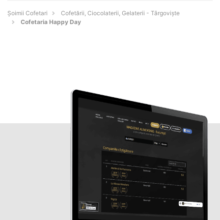
Șoimii Cofetari
Cofetării, Ciocolaterii, Gelaterii - Târgovişte
Cofetaria Happy Day