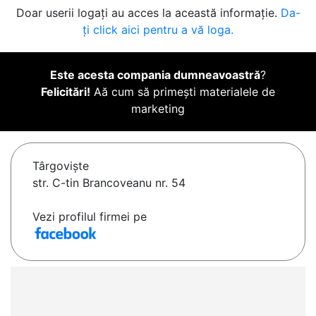
Doar userii logați au acces la această informație.
Da-
ți click aici pentru a vă loga.
Este acesta compania dumneavoastră
?
Felicitări!
Aă cum să primești materialele de
marketing
Târgovişte
str. C-tin Brancoveanu nr. 54
Vezi profilul firmei pe