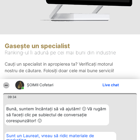
Gasește un specialist
Ranking-ul îi adună pe cei mai buni din industrie
Cauți un specialist in apropierea ta? Verificați motorul
nostru de căutare. Folosiți doar cele mai bune servicii!
ȘOIMII Cofetari
Live chat
Căutare
09:34
Bună, suntem încântați să vă ajutăm! 🙂 Vă rugăm
să faceți clic pe subiectul de conversație
corespunzător! 🙂
Sunt un Laureat, vreau să ridic materiale de
Organizator Ranking
Plebiscyt
Contact