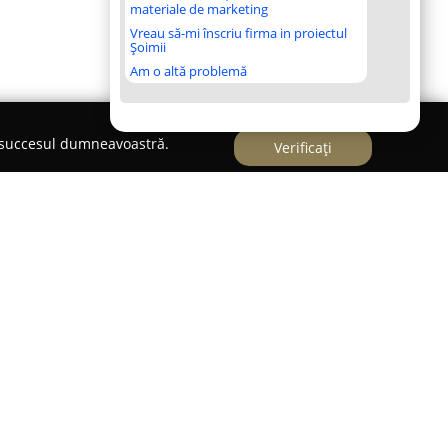
materiale de marketing
Vreau să-mi înscriu firma in proiectul
Șoimii
Am o altă problemă
e succesul dumneavoastră.
Verificați
noscută pentru măiestria sa în realizarea
a cu elemente moderne pentru a oferi o
lă. Această cofetărie se concentrează pe
autentice ale copilăriei, completate de
te să încânte simțurile. Fiecare produs