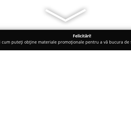
Felicitări!
ți cum puteți obține materiale promoționale pentru a vă bucura d
- Piatra Neamţ
Bakery Piatra Neamt
Despre companie:
Bakery Piatra Neamț
este recu
dulciurilor, combinând tradiți
experiență gustativă remarcabi
readucerea la viață a aromelor 
Arată mai multe >>
interpretări contemporane meni