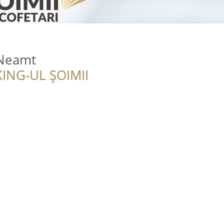
 Neamt
ING-UL ȘOIMII