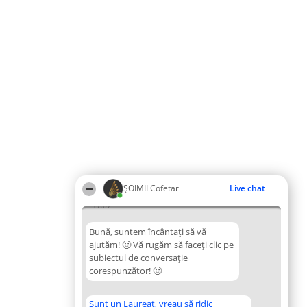
ȘOIMII Cofetari
Live chat
17:07
Bună, suntem încântați să vă
ajutăm! 🙂 Vă rugăm să faceți clic pe
subiectul de conversație
corespunzător! 🙂
Sunt un Laureat, vreau să ridic