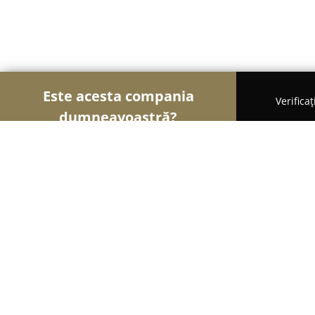
Este acesta compania
Verifica
dumneavoastră?
Șoimii Cofetari
Cofetării, Ciocolaterii, Gelaterii 
Bakery Piatra Neamt