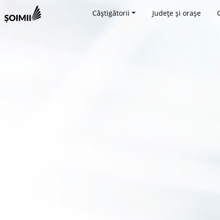
Câștigătorii
Județe și orașe