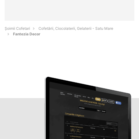
Șoimii Cofetari
Cofetării, Ciocolaterii, Gelaterii - Satu Mare
Fantezia Decor