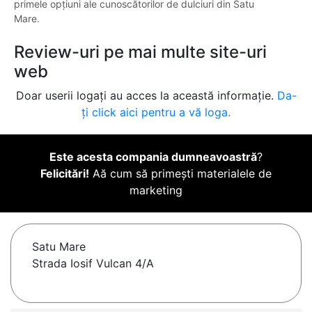
primele opțiuni ale cunoscătorilor de dulciuri din Satu
Mare.
Review-uri pe mai multe site-uri
web
Doar userii logați au acces la această informație.
Da-
ți click aici pentru a vă loga.
Este acesta compania dumneavoastră
?
Felicitări!
Aă cum să primești materialele de
marketing
Satu Mare
Strada Iosif Vulcan 4/A