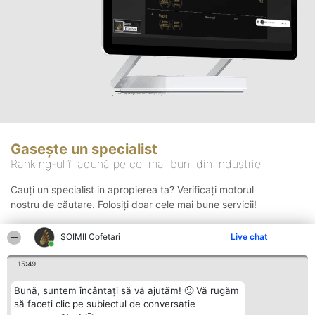
Gasește un specialist
Ranking-ul îi adună pe cei mai buni din industrie
Cauți un specialist in apropierea ta? Verificați motorul
nostru de căutare. Folosiți doar cele mai bune servicii!
ȘOIMII Cofetari
Live chat
Căutare
15:49
Bună, suntem încântați să vă ajutăm! 🙂 Vă rugăm
să faceți clic pe subiectul de conversație