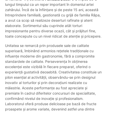
lungul timpului ca un reper important în domeniul artei
zahărului. Încă de la înființare și de peste 15 ani, această
întreprindere familială, gestionată cu grijă de familia Râpa,
a avut ca scop să realizeze deserturi rafinate și atent
elaborate. Sortimentul său cuprinde atât torturi
impresionante pentru diverse ocazii, cât și prăjituri fine,
toate concepute cu un nivel ridicat de atenție și pricepere.
Unitatea se remarcă prin produsele sale de calitate
superioară, îmbinând armonios rețetele tradiționale cu
influențe moderne din gastronomie, fără a compromite
standardele de calitate. Perseverența în obținerea
excelenței este vizibilă în fiecare preparat, oferind o
experiență gustativă deosebită. Creativitatea constituie un
pilon esențial al activității, observându-se prin designul
inovativ al torturilor și prin decorațiuni realizate cu
măiestrie. Aceste performanțe au fost apreciate și
premiate în cadrul diferitelor concursuri de specialitate,
confirmând nivelul de inovație și profesionalism.
Laboratorul oferă produse delicioase pe bază de fructe
proaspete și arome variate, devenind astfel una dintre