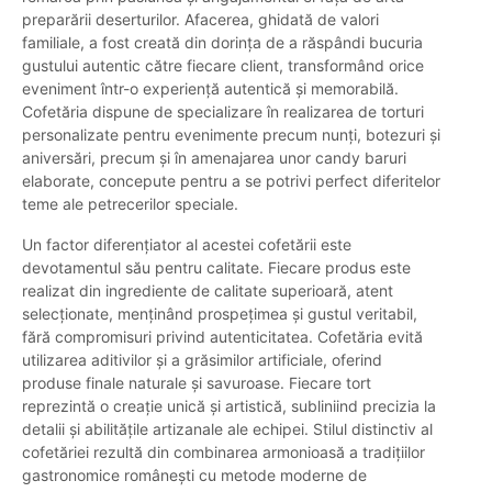
preparării deserturilor. Afacerea, ghidată de valori
familiale, a fost creată din dorința de a răspândi bucuria
gustului autentic către fiecare client, transformând orice
eveniment într-o experiență autentică și memorabilă.
Cofetăria dispune de specializare în realizarea de torturi
personalizate pentru evenimente precum nunți, botezuri și
aniversări, precum și în amenajarea unor candy baruri
elaborate, concepute pentru a se potrivi perfect diferitelor
teme ale petrecerilor speciale.
Un factor diferențiator al acestei cofetării este
devotamentul său pentru calitate. Fiecare produs este
realizat din ingrediente de calitate superioară, atent
selecționate, menținând prospețimea și gustul veritabil,
fără compromisuri privind autenticitatea. Cofetăria evită
utilizarea aditivilor și a grăsimilor artificiale, oferind
produse finale naturale și savuroase. Fiecare tort
reprezintă o creație unică și artistică, subliniind precizia la
detalii și abilitățile artizanale ale echipei. Stilul distinctiv al
cofetăriei rezultă din combinarea armonioasă a tradițiilor
gastronomice românești cu metode moderne de