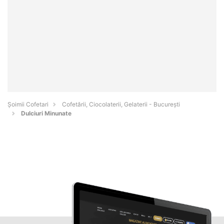
Șoimii Cofetari
Cofetării, Ciocolaterii, Gelaterii - Bucureşti
Dulciuri Minunate