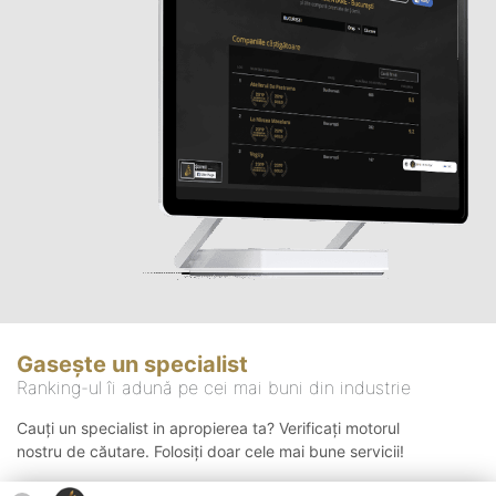
Gasește un specialist
Ranking-ul îi adună pe cei mai buni din industrie
Cauți un specialist in apropierea ta? Verificați motorul
nostru de căutare. Folosiți doar cele mai bune servicii!