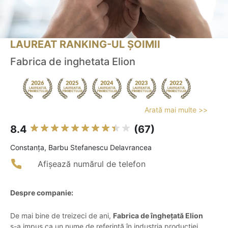
LAUREAT RANKING-UL ȘOIMII
Fabrica de inghetata Elion
Arată mai multe >>
8.4
(67)
Constanţa, Barbu Stefanescu Delavrancea
Afișează numărul de telefon
Despre companie:
De mai bine de treizeci de ani,
Fabrica de înghețată Elion
s-a impus ca un nume de referință în industria producției