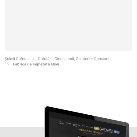
Șoimii Cofetari
Cofetării, Ciocolaterii, Gelaterii - Constanţa
Fabrica de inghetata Elion