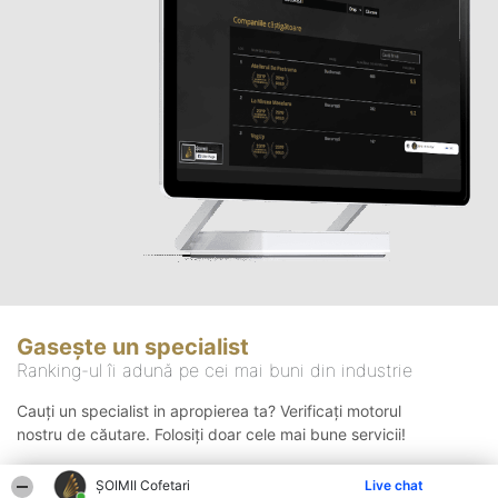
Gasește un specialist
Ranking-ul îi adună pe cei mai buni din industrie
Cauți un specialist in apropierea ta? Verificați motorul
nostru de căutare. Folosiți doar cele mai bune servicii!
ȘOIMII Cofetari
Live chat