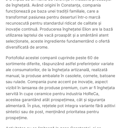
de înghețată. Având origini în Constanța, compania
funcționează pe baza unei tradiții familiale, care a
transformat pasiunea pentru deserturi într-o marcă
recunoscută pentru standardul ridicat de calitate și
inovație continuă. Producerea înghețatei Elion are la bază
utilizarea laptelui de vacă proaspăt și a smântânii atent
selecționate, aceste ingrediente fundamentând o ofertă
diversificată de arome.
Portofoliul acestei companii cuprinde peste 60 de
sortimente diferite, răspunzând astfel preferințelor variate
ale consumatorilor, de la înghețata artizanală, realizată
manual, la produse ambalate în casolete, cornete, batoane
sau rulade. Compania pune accent pe inovație, aspect
vizibil în lansarea de produse premium, cum ar fi înghețata
servită în cupe ceramice pentru industria HoReCa,
acestea garantând atât prospețimea, cât și siguranța
alimentară. În plus, rețetele pot integra variante fără aditivi
sintetici sau de post, menținând prioritatea pentru
prospețime.