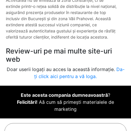
Activitatea nu se limitează la zona Constanței, ci se
extinde printr-o rețea solidă de distribuție la nivel național,
asigurând prezența produselor în restaurante de top
inclusiv din București și din zona Văii Prahovei. Această
extindere atestă succesul viziunii companiei, ce
valorizează autenticitatea gustului și experiența de răsfăț
oferită tuturor clienților, indiferent de locația acestora.
Review-uri pe mai multe site-uri
web
Doar userii logați au acces la această informație.
Da-
ți click aici pentru a vă loga.
Este acesta compania dumneavoastră
?
Felicitări!
Aă cum să primești materialele de
marketing