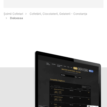
Șoimii Cofetari
Cofetării, Ciocolaterii, Gelaterii - Constanţa
Dolcessa