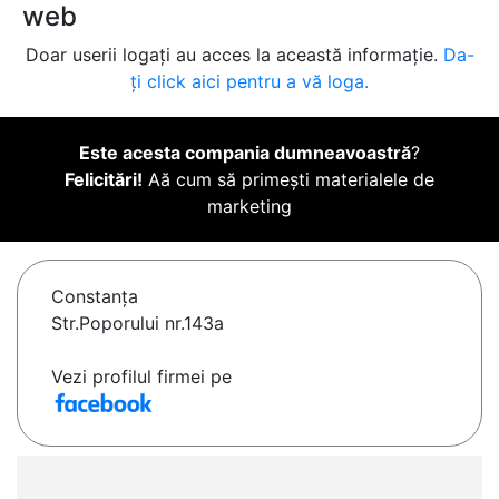
web
Doar userii logați au acces la această informație.
Da-
ți click aici pentru a vă loga.
Este acesta compania dumneavoastră
?
Felicitări!
Aă cum să primești materialele de
marketing
Constanţa
Str.Poporului nr.143a
Vezi profilul firmei pe