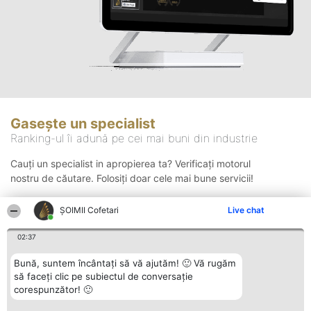
Gasește un specialist
Ranking-ul îi adună pe cei mai buni din industrie
Cauți un specialist in apropierea ta? Verificați motorul
nostru de căutare. Folosiți doar cele mai bune servicii!
ȘOIMII Cofetari
Live chat
Căutare
02:37
Bună, suntem încântați să vă ajutăm! 🙂 Vă rugăm
să faceți clic pe subiectul de conversație
corespunzător! 🙂