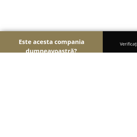
Este acesta compania
Verifica
dumneavoastră?
Șoimii Cofetari
Cofetării, Ciocolaterii, Gelaterii -
Candy Bar Sweet Kitty