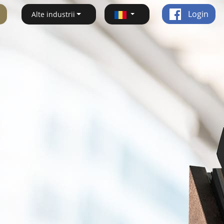
Login
Alte industrii