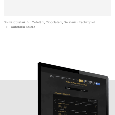
Șoimii Cofetari
Cofetării, Ciocolaterii, Gelaterii - Techirghiol
Cofetăria Solero