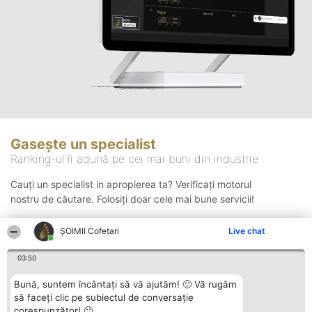
Gasește un specialist
Ranking-ul îi adună pe cei mai buni din industrie
Cauți un specialist in apropierea ta? Verificați motorul
nostru de căutare. Folosiți doar cele mai bune servicii!
ȘOIMII Cofetari
Live chat
Căutare
03:50
Bună, suntem încântați să vă ajutăm! 🙂 Vă rugăm
să faceți clic pe subiectul de conversație
corespunzător! 🙂