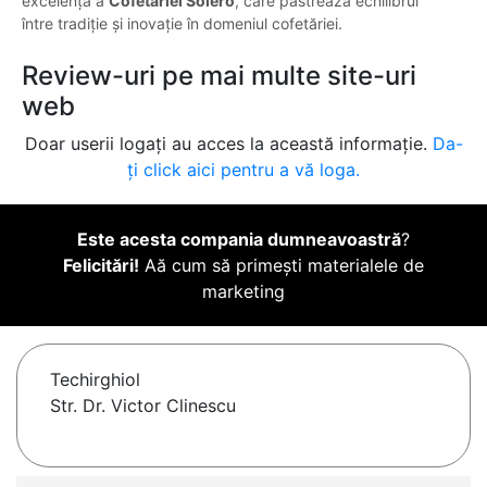
excelență a
Cofetăriei Solero
, care păstrează echilibrul
între tradiție și inovație în domeniul cofetăriei.
Review-uri pe mai multe site-uri
web
Doar userii logați au acces la această informație.
Da-
ți click aici pentru a vă loga.
Este acesta compania dumneavoastră
?
Felicitări!
Aă cum să primești materialele de
marketing
Techirghiol
Str. Dr. Victor Clinescu