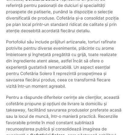
referință pentru pasionații de dulciuri și specialități
proaspete de patiserie, punând la dispoziție o selecție
diversificată de produse. Cofetăria și-a consolidat poziția
pe plan local printr-un standard ridicat de calitate și prin
atenție deosebită acordată fiecărui detaliu.
Portofoliul său include prăjituri artizanale, torturi rafinate
potrivite pentru diverse evenimente, plăcinte cu arome
îmbietoare și înghețată pregătită cu grijă, toate realizate
din ingrediente atent alese, astfel încât să ofere o
experiență gustativă remarcabilă. Un aspect esențial
pentru Cofetăria Solero îl reprezintă prospețimea și
savoarea fiecărui produs, ceea ce transformă fiecare
vizită într-un moment agreabil.
Pentru a răspunde diferitelor cerințe ale clienților, această
cofetărie propune și opțiuni de livrare la domiciliu și
takeaway, facilitând savurarea produselor preferate acasă
sau la locul de muncă, într-o manieră practică. Recenziile
favorabile primite în mod constant subliniază
recunoașterea publică și consolidează imaginea de