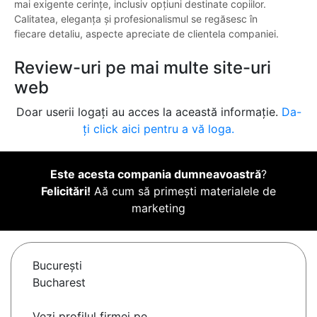
mai exigente cerințe, inclusiv opțiuni destinate copiilor.
Calitatea, eleganța și profesionalismul se regăsesc în
fiecare detaliu, aspecte apreciate de clientela companiei.
Review-uri pe mai multe site-uri
web
Doar userii logați au acces la această informație.
Da-
ți click aici pentru a vă loga.
Este acesta compania dumneavoastră
?
Felicitări!
Aă cum să primești materialele de
marketing
Bucureşti
Bucharest
Vezi profilul firmei pe