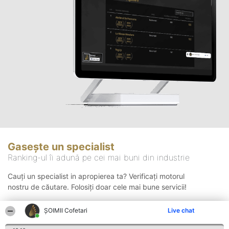
Gasește un specialist
Ranking-ul îi adună pe cei mai buni din industrie
Cauți un specialist in apropierea ta? Verificați motorul
nostru de căutare. Folosiți doar cele mai bune servicii!
ȘOIMII Cofetari
Live chat
Căutare