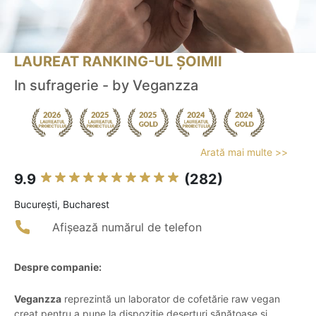
LAUREAT RANKING-UL ȘOIMII
In sufragerie - by Veganzza
Arată mai multe >>
9.9
(282)
Bucureşti, Bucharest
Afișează numărul de telefon
Despre companie:
Veganzza
reprezintă un laborator de cofetărie raw vegan
creat pentru a pune la dispoziție deserturi sănătoase și