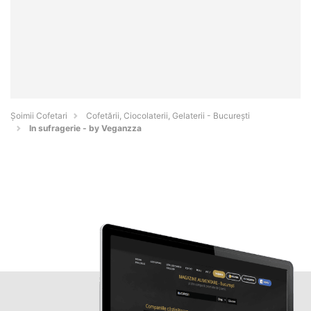
Șoimii Cofetari
Cofetării, Ciocolaterii, Gelaterii - Bucureşti
In sufragerie - by Veganzza