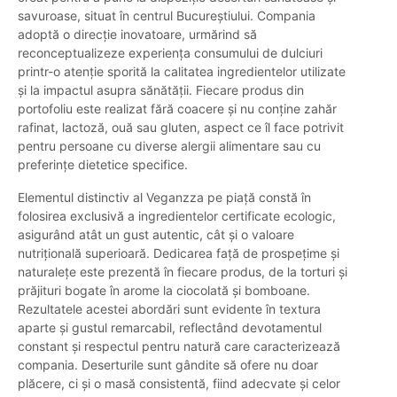
savuroase, situat în centrul Bucureștiului. Compania
adoptă o direcție inovatoare, urmărind să
reconceptualizeze experiența consumului de dulciuri
printr-o atenție sporită la calitatea ingredientelor utilizate
și la impactul asupra sănătății. Fiecare produs din
portofoliu este realizat fără coacere și nu conține zahăr
rafinat, lactoză, ouă sau gluten, aspect ce îl face potrivit
pentru persoane cu diverse alergii alimentare sau cu
preferințe dietetice specifice.
Elementul distinctiv al Veganzza pe piață constă în
folosirea exclusivă a ingredientelor certificate ecologic,
asigurând atât un gust autentic, cât și o valoare
nutrițională superioară. Dedicarea față de prospețime și
naturalețe este prezentă în fiecare produs, de la torturi și
prăjituri bogate în arome la ciocolată și bomboane.
Rezultatele acestei abordări sunt evidente în textura
aparte și gustul remarcabil, reflectând devotamentul
constant și respectul pentru natură care caracterizează
compania. Deserturile sunt gândite să ofere nu doar
plăcere, ci și o masă consistentă, fiind adecvate și celor