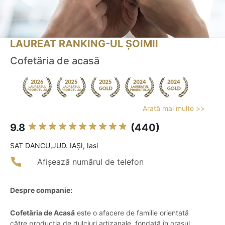
LAUREAT RANKING-UL ȘOIMII
Cofetăria de acasă
Arată mai multe >>
9.8
(440)
SAT DANCU,JUD. IAȘI, Iasi
Afișează numărul de telefon
Despre companie:
Cofetăria de Acasă
este o afacere de familie orientată
către producția de dulciuri artizanale, fondată în orașul