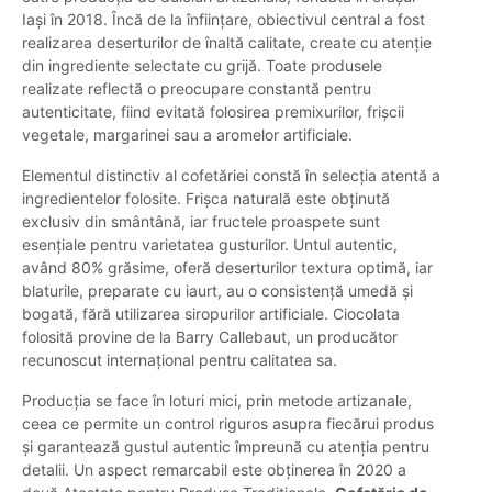
Iași în 2018. Încă de la înființare, obiectivul central a fost
realizarea deserturilor de înaltă calitate, create cu atenție
din ingrediente selectate cu grijă. Toate produsele
realizate reflectă o preocupare constantă pentru
autenticitate, fiind evitată folosirea premixurilor, frișcii
vegetale, margarinei sau a aromelor artificiale.
Elementul distinctiv al cofetăriei constă în selecția atentă a
ingredientelor folosite. Frișca naturală este obținută
exclusiv din smântână, iar fructele proaspete sunt
esențiale pentru varietatea gusturilor. Untul autentic,
având 80% grăsime, oferă deserturilor textura optimă, iar
blaturile, preparate cu iaurt, au o consistență umedă și
bogată, fără utilizarea siropurilor artificiale. Ciocolata
folosită provine de la Barry Callebaut, un producător
recunoscut internațional pentru calitatea sa.
Producția se face în loturi mici, prin metode artizanale,
ceea ce permite un control riguros asupra fiecărui produs
și garantează gustul autentic împreună cu atenția pentru
detalii. Un aspect remarcabil este obținerea în 2020 a