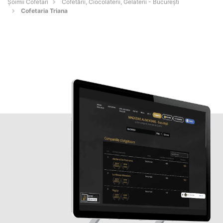
Șoimii Cofetari
Cofetării, Ciocolaterii, Gelaterii - Bucureşti
Cofetaria Triana