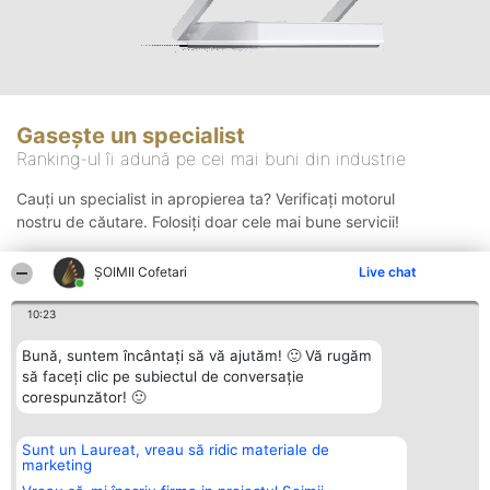
Gasește un specialist
Ranking-ul îi adună pe cei mai buni din industrie
Cauți un specialist in apropierea ta? Verificați motorul
nostru de căutare. Folosiți doar cele mai bune servicii!
ȘOIMII Cofetari
Live chat
Căutare
10:23
Bună, suntem încântați să vă ajutăm! 🙂 Vă rugăm
să faceți clic pe subiectul de conversație
corespunzător! 🙂
Sunt un Laureat, vreau să ridic materiale de
Organizator Ranking
Plebiscyt
Contact
marketing
BRIGHT SOLUTIONS BR SRL
Câștigătorii
Contact
Aleea Timisul De Sus 2 Bl. A30
Lista Tuturor