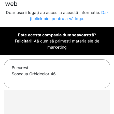
web
Doar userii logați au acces la această informație.
Da-
ți click aici pentru a vă loga.
Este acesta compania dumneavoastră
?
Felicitări!
Aă cum să primești materialele de
marketing
Bucureşti
Soseaua Orhideelor 46