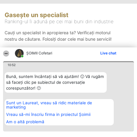
Gasește un specialist
Ranking-ul îi adună pe cei mai buni din industrie
Cauți un specialist in apropierea ta? Verificați motorul
nostru de căutare. Folosiți doar cele mai bune servicii!
ȘOIMII Cofetari
Live chat
Căutare
10:52
Bună, suntem încântați să vă ajutăm! 🙂 Vă rugăm
să faceți clic pe subiectul de conversație
corespunzător! 🙂
Sunt un Laureat, vreau să ridic materiale de
Organizator Ranking
Plebiscyt
Contact
marketing
BRIGHT SOLUTIONS BR SRL
Câștigătorii
Contact
Aleea Timisul De Sus 2 Bl. A30
Lista Tuturor
Vreau să-mi înscriu firma in proiectul Șoimii
Sc. A Et. 4 Ap. 13 Cod 061952
Laureaților
Am o altă problemă
București
Reguli
CUI 36737675
Statut
tel: +40 770 990 492
Politica de
confidențialitate