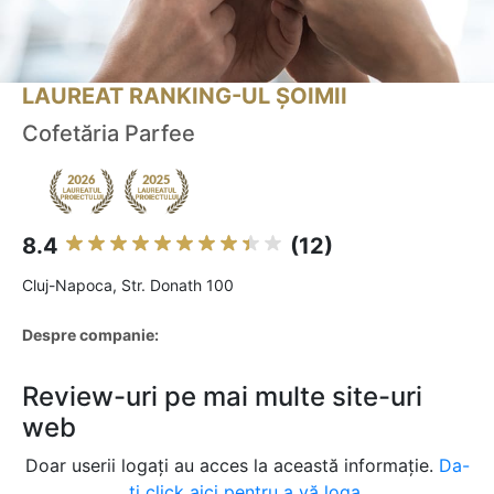
LAUREAT RANKING-UL ȘOIMII
Cofetăria Parfee
8.4
(12)
Cluj-Napoca, Str. Donath 100
Despre companie:
Review-uri pe mai multe site-uri
web
Doar userii logați au acces la această informație.
Da-
ți click aici pentru a vă loga.