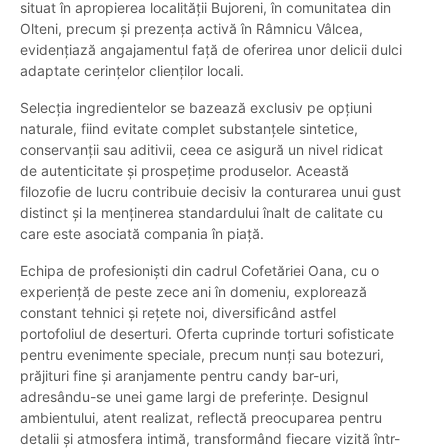
situat în apropierea localității Bujoreni, în comunitatea din
Olteni, precum și prezența activă în Râmnicu Vâlcea,
evidențiază angajamentul față de oferirea unor delicii dulci
adaptate cerințelor clienților locali.
Selecția ingredientelor se bazează exclusiv pe opțiuni
naturale, fiind evitate complet substanțele sintetice,
conservanții sau aditivii, ceea ce asigură un nivel ridicat
de autenticitate și prospețime produselor. Această
filozofie de lucru contribuie decisiv la conturarea unui gust
distinct și la menținerea standardului înalt de calitate cu
care este asociată compania în piață.
Echipa de profesioniști din cadrul Cofetăriei Oana, cu o
experiență de peste zece ani în domeniu, explorează
constant tehnici și rețete noi, diversificând astfel
portofoliul de deserturi. Oferta cuprinde torturi sofisticate
pentru evenimente speciale, precum nunți sau botezuri,
prăjituri fine și aranjamente pentru candy bar-uri,
adresându-se unei game largi de preferințe. Designul
ambientului, atent realizat, reflectă preocuparea pentru
detalii și atmosfera intimă, transformând fiecare vizită într-