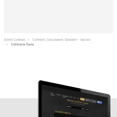
Șoimii Cofetari
Cofetării, Ciocolaterii, Gelaterii - Valcea
Cofetaria Oana