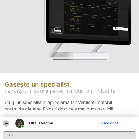
Gasește un specialist
Ranking-ul îi adună pe cei mai buni din industrie
Cauți un specialist in apropierea ta? Verificați motorul
nostru de căutare. Folosiți doar cele mai bune servicii!
ȘOIMII Cofetari
Live chat
Căutare
08:05